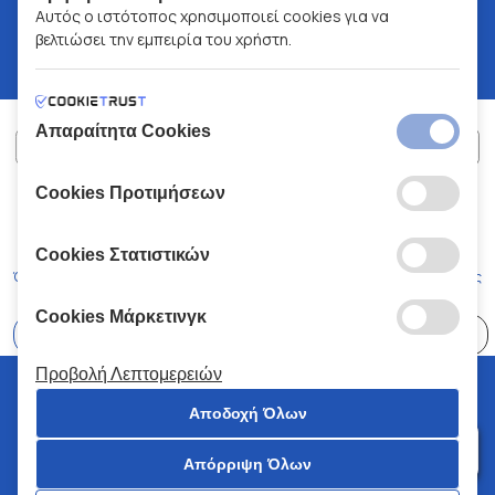
Αυτός ο ιστότοπος χρησιμοποιεί cookies για να
βελτιώσει την εμπειρία του χρήστη.
Απαραίτητα Cookies
Cookies Προτιμήσεων
ΧΑΛΚΙΑΔΑΚΗΣ Α.Ε.
ΑΡ.Γ.Ε.ΜΗ:
77088727000
© 2026
All Rights Reserved
Cookies Στατιστικών
Όροι και Προϋποθέσεις
Πολιτική Απορρήτου
Κώδικας Δεοντολογίας
Cookies Μάρκετινγκ
Επιλέξτε
41 Καταστήματα
Προβολή Λεπτομερειών
© 2026 Χαλκιαδάκης all rights reserved
Αποδοχή Όλων
Απόρριψη Όλων