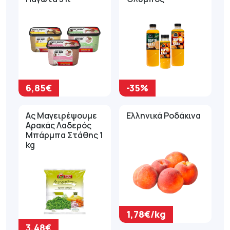
6,85€
-35%
Ας Μαγειρέψουμε
Ελληνικά Ροδάκινα
Αρακάς Λαδερός
Μπάρμπα Στάθης 1
kg
1,78€/kg
3,48€