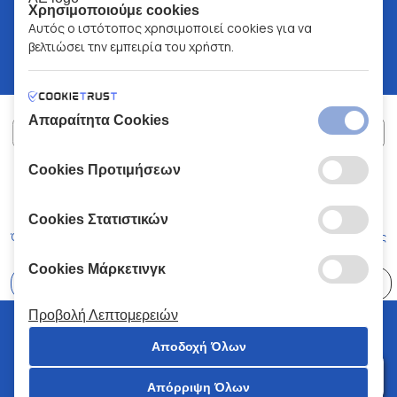
Χρησιμοποιούμε cookies
Αυτός ο ιστότοπος χρησιμοποιεί cookies για να
βελτιώσει την εμπειρία του χρήστη.
Απαραίτητα Cookies
Cookies Προτιμήσεων
ΧΑΛΚΙΑΔΑΚΗΣ Α.Ε.
ΑΡ.Γ.Ε.ΜΗ:
77088727000
© 2026
All Rights Reserved
Cookies Στατιστικών
Όροι και Προϋποθέσεις
Πολιτική Απορρήτου
Κώδικας Δεοντολογίας
Cookies Μάρκετινγκ
Επιλέξτε
41 Καταστήματα
Προβολή Λεπτομερειών
© 2026 Χαλκιαδάκης all rights reserved
Αποδοχή Όλων
Απόρριψη Όλων