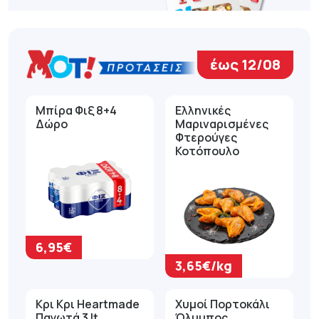
έως 12/08
Μπίρα Φιξ 8+4
Ελληνικές
Δώρο
Μαριναρισμένες
Φτερούγες
Κοτόπουλο
6,95€
3,65€/kg
Κρι Κρι Heartmade
Χυμοί Πορτοκάλι
Παγωτά 3 lt
Όλυμπος