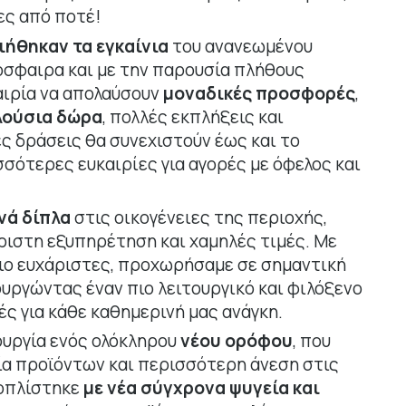
ες από ποτέ!
ιήθηκαν τα εγκαίνια
του ανανεωμένου
όσφαιρα και με την παρουσία πλήθους
αιρία να απολαύσουν
μοναδικές προσφορές
,
λούσια δώρα
, πολλές εκπλήξεις και
ές δράσεις θα συνεχιστούν έως και το
ότερες ευκαιρίες για αγορές με όφελος και
νά δίπλα
στις οικογένειες της περιοχής,
ιστη εξυπηρέτηση και χαμηλές τιμές. Με
πιο ευχάριστες, προχωρήσαμε σε σημαντική
υργώντας έναν πιο λειτουργικό και φιλόξενο
ς για κάθε καθημερινή μας ανάγκη.
ουργία ενός ολόκληρου
νέου ορόφου
, που
ία προϊόντων και περισσότερη άνεση στις
ξοπλίστηκε
με νέα σύγχρονα ψυγεία και