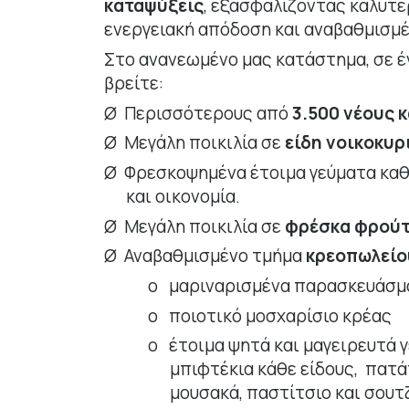
καταψύξεις
, εξασφαλίζοντας καλύτ
ενεργειακή απόδοση και αναβαθμισμ
Στο ανανεωμένο μας κατάστημα, σε έν
βρείτε:
Ø
Περισσότερους από
3.500 νέους 
Ø
Μεγάλη ποικιλία σε
είδη νοικοκυρ
Ø
Φρεσκοψημένα έτοιμα γεύματα
καθ
και οικονομία.
Ø
Μεγάλη ποικιλία σε
φρέσκα φρούτ
Ø
Αναβαθμισμένο τμήμα
κρεοπωλείο
o
μαριναρισμένα παρασκευάσμ
o
ποιοτικό μοσχαρίσιο κρέας
o
έτοιμα ψητά και μαγειρευτά
μπιφτέκια κάθε είδους, πατ
μουσακά, παστίτσιο και σουτζ