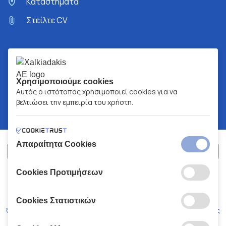
Kαταστήματα
Στείλτε CV
Χρησιμοποιούμε cookies
Αυτός ο ιστότοπος χρησιμοποιεί cookies για να
βελτιώσει την εμπειρία του χρήστη.
Απαραίτητα Cookies
Cookies Προτιμήσεων
ΧΑΛΚΙΑΔΑΚΗΣ Α.Ε.
ΑΡ.Γ.Ε.ΜΗ:
77088727000
© 2026
All Rights Reserved
Cookies Στατιστικών
Όροι και Προϋποθέσεις
Πολιτική Απορρήτου
Κώδικας Δεοντολογίας