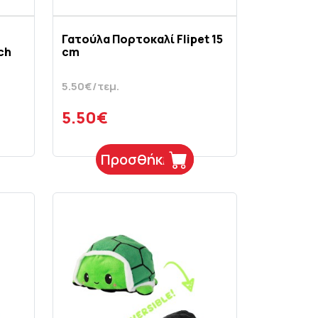
Γατούλα Πορτοκαλί Flipet 15
ch
cm
5.50€/τεμ.
5.50€
Προσθήκη