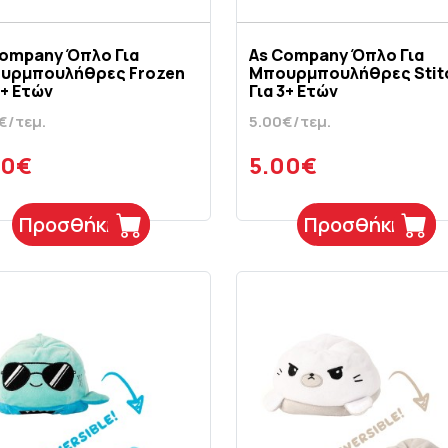
Company Όπλο Για
As Company Όπλο Για
υρμπουλήθρες Frozen
Μπουρμπουλήθρες Stit
3+ Ετών
Για 3+ Ετών
€/τεμ.
5.00€/τεμ.
00€
5.00€
Προσθήκη
Προσθήκη