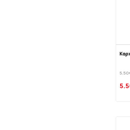
Καρχ
5.50
5.