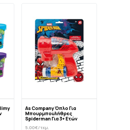
limy
As Company Όπλο Για
ν
Μπουρμπουλήθρες
Spiderman Για 3+ Ετών
5.00€/τεμ.