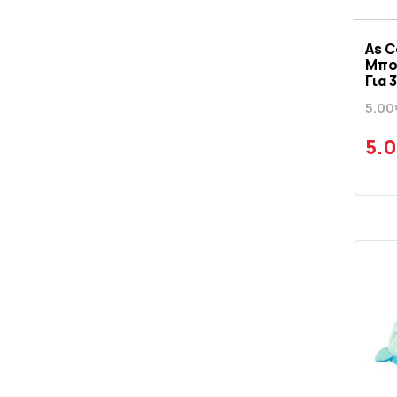
As 
Μπο
Για 
5.00
5.