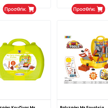
Προσθήκη
Προσθήκη
τσάκι Κουζίνας Με
Βαλιτσάκι Με Εργαλεία