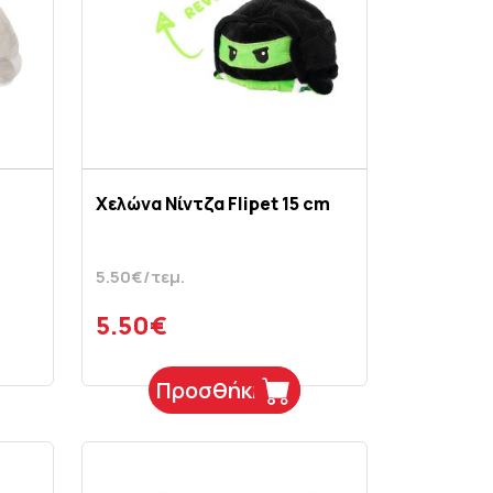
Χελώνα Νίντζα Flipet 15 cm
5.50€/τεμ.
5.50€
Προσθήκη