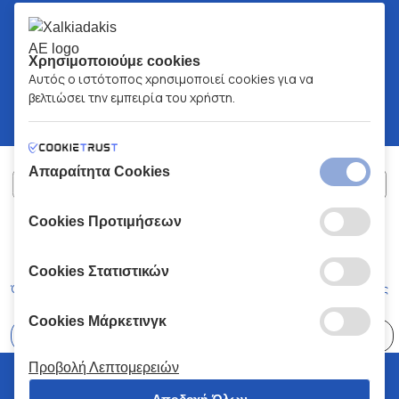
Χρησιμοποιούμε cookies
Αυτός ο ιστότοπος χρησιμοποιεί cookies για να
βελτιώσει την εμπειρία του χρήστη.
Απαραίτητα Cookies
Cookies Προτιμήσεων
ΧΑΛΚΙΑΔΑΚΗΣ Α.Ε.
ΑΡ.Γ.Ε.ΜΗ:
77088727000
© 2026
All Rights Reserved
Cookies Στατιστικών
Όροι και Προϋποθέσεις
Πολιτική Απορρήτου
Κώδικας Δεοντολογίας
Cookies Μάρκετινγκ
Επιλέξτε
41 Καταστήματα
Προβολή Λεπτομερειών
© 2026 Χαλκιαδάκης all rights reserved
Αποδοχή Όλων