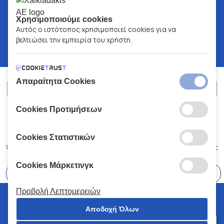
Χρησιμοποιούμε cookies
Αυτός ο ιστότοπος χρησιμοποιεί cookies για να
βελτιώσει την εμπειρία του χρήστη.
Απαραίτητα Cookies
Cookies Προτιμήσεων
ΧΑΛΚΙΑΔΑΚΗΣ Α.Ε.
ΑΡ.Γ.Ε.ΜΗ:
77088727000
© 2026
All Rights Reserved
Cookies Στατιστικών
Όροι και Προϋποθέσεις
Πολιτική Απορρήτου
Κώδικας Δεοντολογίας
Cookies Μάρκετινγκ
Επιλέξτε
41 Καταστήματα
Προβολή Λεπτομερειών
© 2026 Χαλκιαδάκης all rights reserved
Αποδοχή Όλων