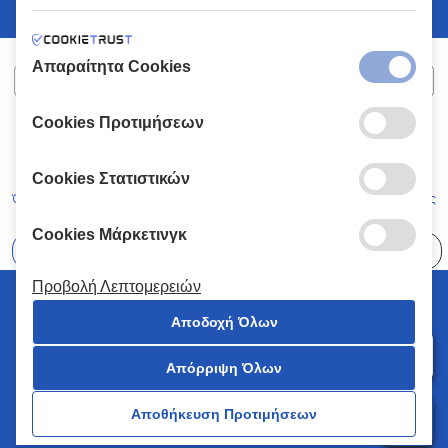
Απαραίτητα Cookies
Cookies Προτιμήσεων
ΧΑΛΚΙΑΔΑΚΗΣ Α.Ε.
ΑΡ.Γ.Ε.ΜΗ:
77088727000
© 2026
All Rights Reserved
Cookies Στατιστικών
Όροι και Προϋποθέσεις
Πολιτική Απορρήτου
Κώδικας Δεοντολογίας
Cookies Μάρκετινγκ
Επιλέξτε
41 Καταστήματα
Προβολή Λεπτομερειών
© 2026 Χαλκιαδάκης all rights reserved
Αποδοχή Όλων
Απόρριψη Όλων
0
Αποθήκευση Προτιμήσεων