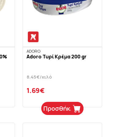
ADORO
40%
Adoro Τυρί Κρέμα 200 gr
8.45€/κιλό
1.69€
Προσθήκη