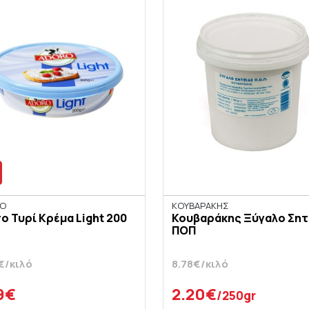
O
ΚΟΥΒΑΡΑΚΗΣ
o Τυρί Κρέμα Light 200
Κουβαράκης Ξύγαλο Σητ
ΠΟΠ
€/κιλό
8.78€/κιλό
9€
2.20€
/250gr