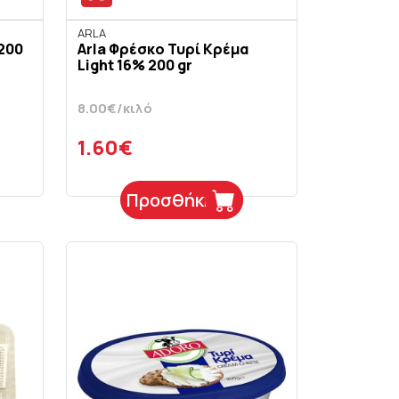
ARLA
 200
Arla Φρέσκο Τυρί Κρέμα
Light 16% 200 gr
8.00€/κιλό
1.60€
Προσθήκη