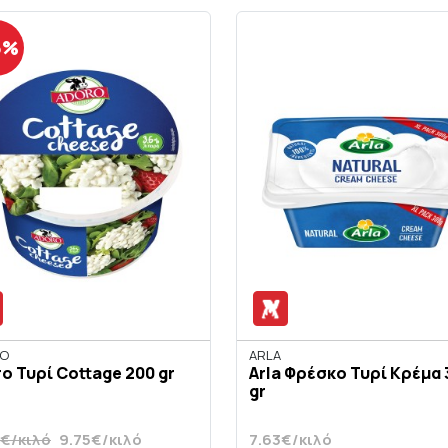
5%
O
ARLA
o Τυρί Cottage 200 gr
Arla Φρέσκο Τυρί Κρέμα 
gr
0€/κιλό
9.75€/κιλό
7.63€/κιλό