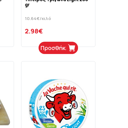
gr
10.64€/κιλό
2.98€
Προσθήκη