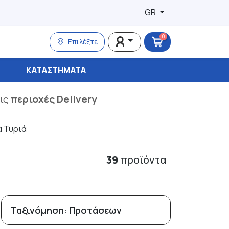
GR
0
Επιλέξτε
ΚΑΤΑΣΤΉΜΑΤΑ
τις
περιοχές Delivery
α Τυριά
39
προϊόντα