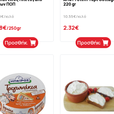
ίων ΠΟΠ
220 gr
0€/κιλό
10.55€/κιλό
58€
2.32€
/250gr
Προσθήκη
Προσθήκη