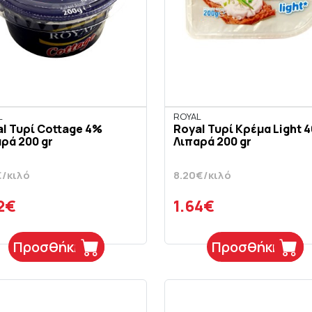
L
ROYAL
l Τυρί Cottage 4%
Royal Τυρί Κρέμα Light 
ρά 200 gr
Λιπαρά 200 gr
€/κιλό
8.20€/κιλό
2€
1.64€
Προσθήκη
Προσθήκη