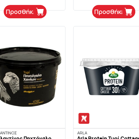
Προσθήκη
Προσθήκη
ΑΝΤΙΝΟΣ
ARLA
λαντίνος Πηχτόγαλο
Arla Protein Τυρί Cottag