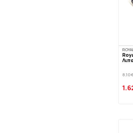
ROYA
Roya
Λιπα
8.10
1.6