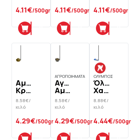
4.11€
4.11€
4.11€
/500gr
/500gr
/500gr
Προσθήκη
Προσθήκη
Προσθήκη
ΑΓΡΟΠΟΙΗΜΑΤΑ
ΟΛΥΜΠΟΣ
Αμπελόφυλλα
Αγροποιήματα
Όλυμπος
Κρήτης
Αμπελόφυλλα
Χαλβάς
Σουλτανίνας
Με
8.58€/
8.58€/
8.88€/
Σε
Αμύγδαλα
κιλό
κιλό
κιλό
Άλμη
4.29€
4.29€
4.44€
/500gr
/500gr
/500gr
Προσθήκη
Προσθήκη
Προσθήκη