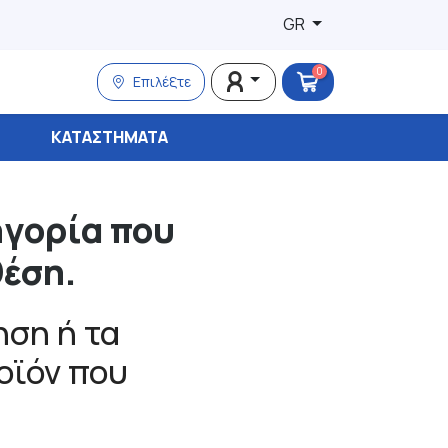
GR
0
Επιλέξτε
ΚΑΤΑΣΤΉΜΑΤΑ
ηγορία που
θέση.
ση ή τα
ροϊόν που