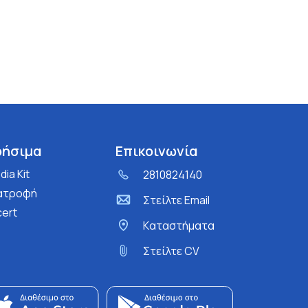
ρήσιμα
Επικοινωνία
ia Kit
2810824140
ατροφή
Στείλτε Email
cert
Kαταστήματα
Στείλτε CV