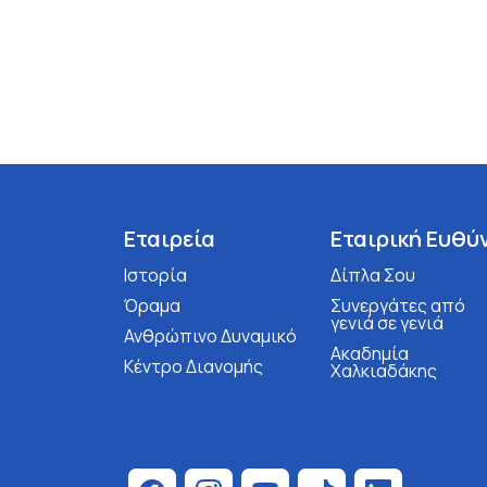
Εταιρεία
Εταιρική Ευθύ
Ιστορία
Δίπλα Σου
Όραμα
Συνεργάτες από
γενιά σε γενιά
Ανθρώπινο Δυναμικό
Ακαδημία
Κέντρο Διανομής
Χαλκιαδάκης