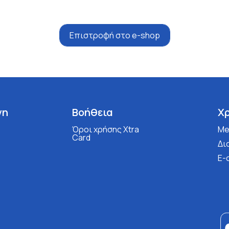
Επιστροφή στο e-shop
νη
Βοήθεια
Χ
Όροι χρήσης Xtra
Med
Card
Δι
E-