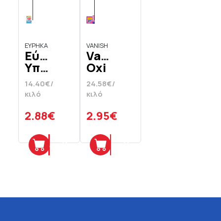
ΕΥΡΗΚΑ
VANISH
Εύρηκα
Vanish
Υπερλευκαντικό
Oxi
Quick
Action
14.40€/
24.58€/
White
Ενισχυτικό
κιλό
κιλό
4 x
Πλύσης
50
4 x
2.88€
2.95€
gr
30
gr
Προσθήκη
Προσθήκη