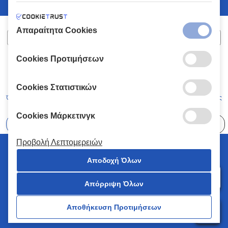
Απαραίτητα Cookies
Cookies Προτιμήσεων
ΧΑΛΚΙΑΔΑΚΗΣ Α.Ε.
ΑΡ.Γ.Ε.ΜΗ:
77088727000
© 2026
All Rights Reserved
Cookies Στατιστικών
Όροι και Προϋποθέσεις
Πολιτική Απορρήτου
Κώδικας Δεοντολογίας
Cookies Μάρκετινγκ
Επιλέξτε
41 Καταστήματα
Προβολή Λεπτομερειών
© 2026 Χαλκιαδάκης all rights reserved
Αποδοχή Όλων
Απόρριψη Όλων
0
Αποθήκευση Προτιμήσεων