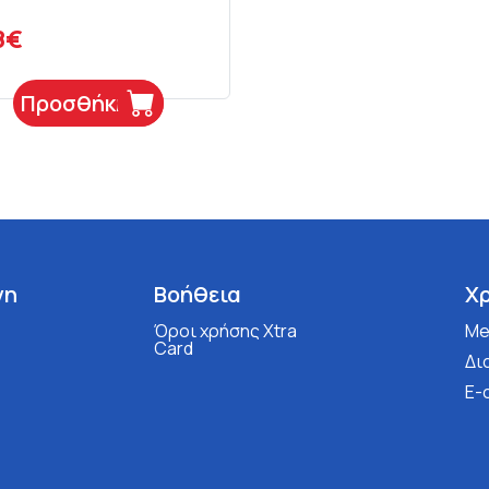
8€
Προσθήκη
νη
Βοήθεια
Χ
Όροι χρήσης Xtra
Med
Card
Δι
E-