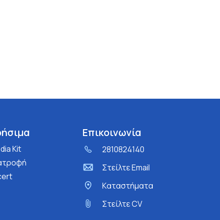
ρήσιμα
Επικοινωνία
ia Kit
2810824140
ατροφή
Στείλτε Email
cert
Kαταστήματα
Στείλτε CV