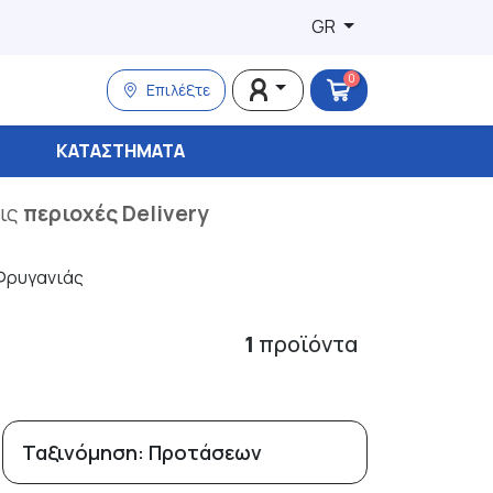
GR
0
Επιλέξτε
ΚΑΤΑΣΤΉΜΑΤΑ
τις
περιοχές Delivery
Φρυγανιάς
1
προϊόντα