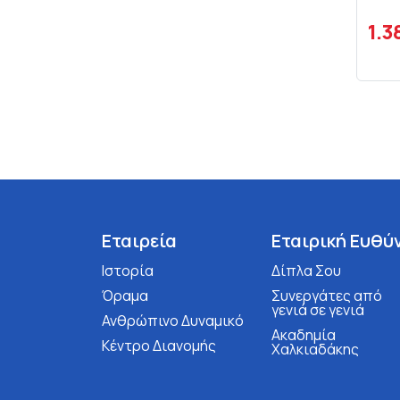
1.3
Εταιρεία
Εταιρική Ευθύ
Ιστορία
Δίπλα Σου
Όραμα
Συνεργάτες από
γενιά σε γενιά
Ανθρώπινο Δυναμικό
Ακαδημία
Κέντρο Διανομής
Χαλκιαδάκης