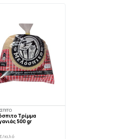
ΣΠΙΤΟ
όσπιτο Τρίμμα
ανιάς 500 gr
€/κιλό