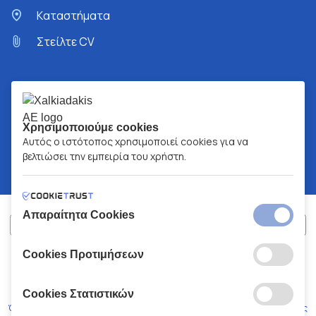
Kαταστήματα
Στείλτε CV
Χρησιμοποιούμε cookies
Αυτός ο ιστότοπος χρησιμοποιεί cookies για να
βελτιώσει την εμπειρία του χρήστη.
Απαραίτητα Cookies
Cookies Προτιμήσεων
ΧΑΛΚΙΑΔΑΚΗΣ Α.Ε.
ΑΡ.Γ.Ε.ΜΗ:
77088727000
© 2026
All Rights Reserved
Cookies Στατιστικών
Όροι και Προϋποθέσεις
Πολιτική Απορρήτου
Κώδικας Δεοντολογίας