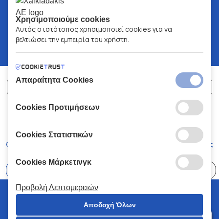
Χρησιμοποιούμε cookies
Αυτός ο ιστότοπος χρησιμοποιεί cookies για να
βελτιώσει την εμπειρία του χρήστη.
Απαραίτητα Cookies
Cookies Προτιμήσεων
ΧΑΛΚΙΑΔΑΚΗΣ Α.Ε.
ΑΡ.Γ.Ε.ΜΗ:
77088727000
© 2026
All Rights Reserved
Cookies Στατιστικών
Όροι και Προϋποθέσεις
Πολιτική Απορρήτου
Κώδικας Δεοντολογίας
Cookies Μάρκετινγκ
Επιλέξτε
41 Καταστήματα
Προβολή Λεπτομερειών
© 2026 Χαλκιαδάκης all rights reserved
Αποδοχή Όλων