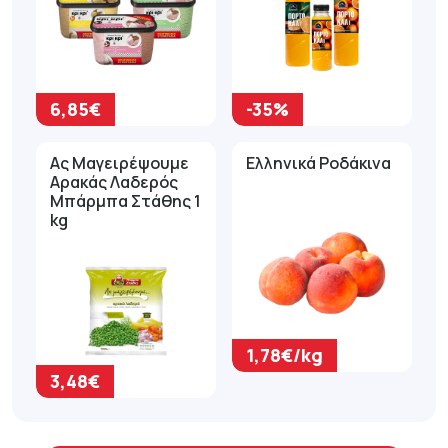
6,85€
-35%
Ας Μαγειρέψουμε
Ελληνικά Ροδάκινα
Αρακάς Λαδερός
Μπάρμπα Στάθης 1
kg
1,78€/kg
3,48€