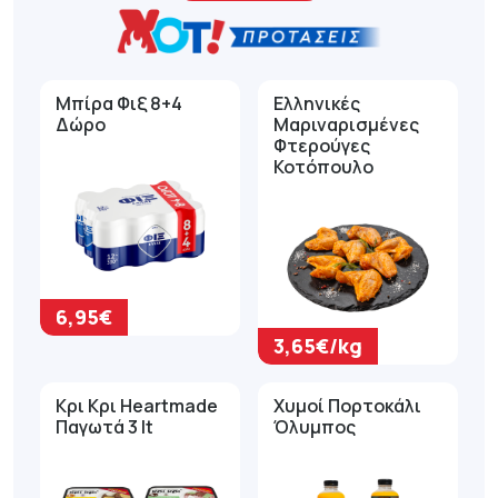
Μπίρα Φιξ 8+4
Ελληνικές
Δώρο
Μαριναρισμένες
Φτερούγες
Κοτόπουλο
6,95€
3,65€/kg
Κρι Κρι Heartmade
Χυμοί Πορτοκάλι
Παγωτά 3 lt
Όλυμπος