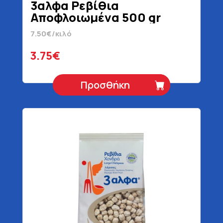
3αλφα Ρεβίθια
Αποφλοιωμένα 500 gr
7.50€/κιλό
3.75€
Προσθήκη