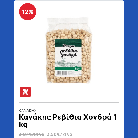
12%
ΚΑΝΑΚΗΣ
Κανάκης Ρεβίθια Χονδρά 1
kg
3.97€/κιλό
3.50€/κιλό