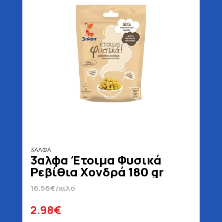
3ΑΛΦΑ
3αλφα Έτοιμα Φυσικά
Ρεβίθια Χονδρά 180 gr
16.56€/κιλό
2.98€