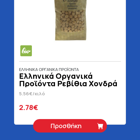
ΕΛΛΗΝΙΚΑ ΟΡΓΑΝΙΚΑ ΠΡΟΪΟΝΤΑ
Ελληνικά Οργανικά
Προϊόντα Ρεβίθια Χονδρά
Βιολογικά 500 gr
5.56€/κιλό
2.78€
Προσθήκη