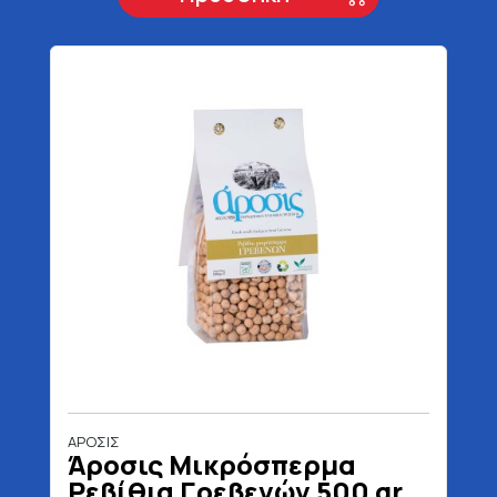
ΑΡΟΣΙΣ
Άροσις Μικρόσπερμα
Ρεβίθια Γρεβενών 500 gr