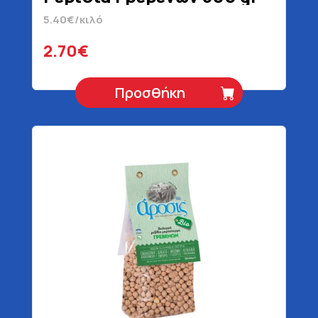
5.40€/κιλό
2.70€
Προσθήκη