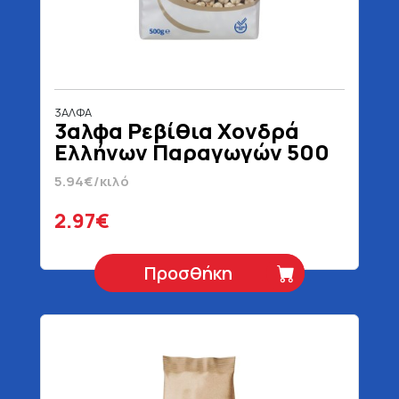
3ΑΛΦΑ
3αλφα Ρεβίθια Χονδρά
Ελλήνων Παραγωγών 500
gr
5.94€/κιλό
2.97€
Προσθήκη