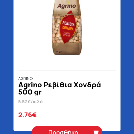
AGRINO
Agrino Ρεβίθια Χονδρά
500 gr
5.52€/κιλό
2.76€
Προσθήκη