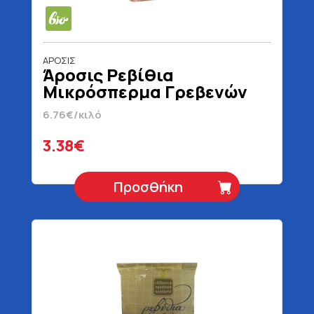
ΑΡΟΣΙΣ
Άροσις Ρεβίθια
Μικρόσπερμα Γρεβενών
Βιολογικά 500 gr
6.76€/κιλό
3.38€
Προσθήκη