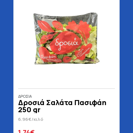
ΔΡΟΣΙΑ
Δροσιά Σαλάτα Πασιφάη
250 gr
6.96€/κιλό
1.74€