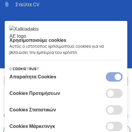
Στείλτε CV
Χρησιμοποιούμε cookies
Αυτός ο ιστότοπος χρησιμοποιεί cookies για να
βελτιώσει την εμπειρία του χρήστη.
Απαραίτητα Cookies
Cookies Προτιμήσεων
ΧΑΛΚΙΑΔΑΚΗΣ Α.Ε.
ΑΡ.Γ.Ε.ΜΗ:
77088727000
© 2026
All Rights Reserved
Cookies Στατιστικών
Όροι και Προϋποθέσεις
Πολιτική Απορρήτου
Κώδικας Δεοντολογίας
Cookies Μάρκετινγκ
Επιλέξτε
41 Καταστήματα