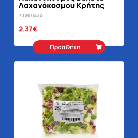
Λαχανόκοσμου Κρήτης
330 gr
7.18€/κιλό
2.37€
Προσθήκη