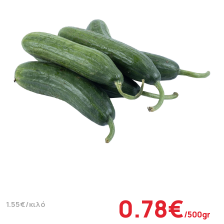
0.78€
1.55€/κιλό
/500gr