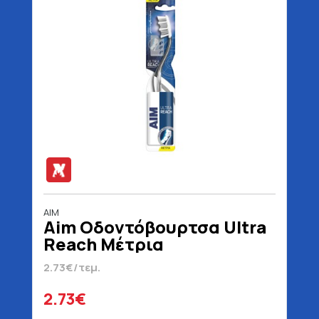
AIM
Aim Οδοντόβουρτσα Ultra
Reach Μέτρια
2.73€/τεμ.
2.73€