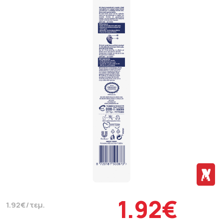
1.92€
1.92€/τεμ.