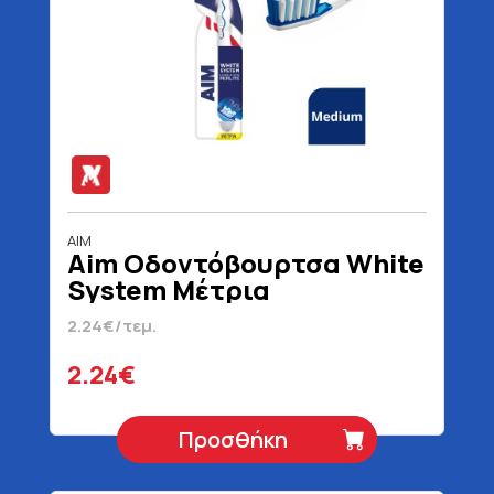
AIM
Aim Οδοντόβουρτσα White
System Μέτρια
2.24€/τεμ.
2.24€
Προσθήκη