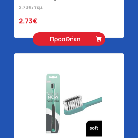
2.73€/τεμ.
2.73€
Προσθήκη