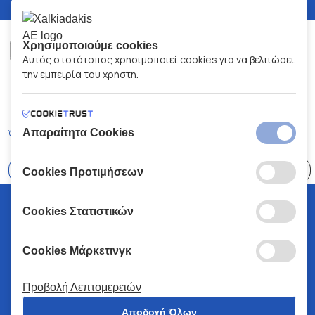
Χρησιμοποιούμε cookies
Αυτός ο ιστότοπος χρησιμοποιεί cookies για να βελτιώσει
την εμπειρία του χρήστη.
ΧΑΛΚΙΑΔΑΚΗΣ Α.Ε.
ΑΡ.Γ.Ε.ΜΗ:
77088727000
© 2026
All Rights Reserved
Απαραίτητα Cookies
Όροι και Προϋποθέσεις
Πολιτική Απορρήτου
Κώδικας Δεοντολογίας
Επιλέξτε
41 Καταστήματα
Cookies Προτιμήσεων
© 2026 Χαλκιαδάκης all rights reserved
Cookies Στατιστικών
Cookies Μάρκετινγκ
Προβολή Λεπτομερειών
Αποδοχή Όλων