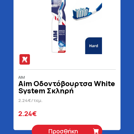
AIM
Aim Οδοντόβουρτσα White
System Σκληρή
2.24€/τεμ.
2.24€
Προσθήκη