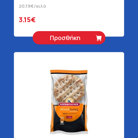
Τεμάχια 156 gr
20.19€/κιλό
3.15€
Προσθήκη