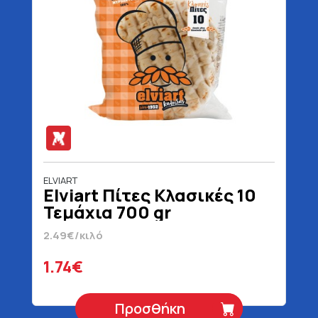
ELVIART
Elviart Πίτες Κλασικές 10
Τεμάχια 700 gr
2.49€/κιλό
1.74€
Προσθήκη