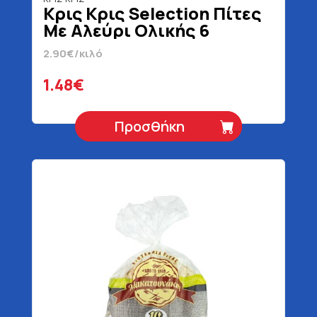
Κρις Κρις Selection Πίτες
Με Αλεύρι Ολικής 6
Τεμάχια 510 gr
2.90€/κιλό
1.48€
Προσθήκη