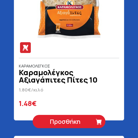
ΚΑΡΑΜΟΛΕΓΚΟΣ
Καραμολέγκος
Αξιαγάπιτες Πίτες 10
Τεμάχια 820 gr
1.80€/κιλό
1.48€
Προσθήκη