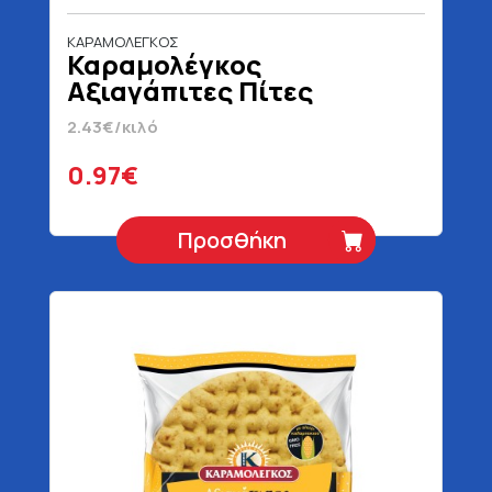
ΚΑΡΑΜΟΛΕΓΚΟΣ
Καραμολέγκος
Αξιαγάπιτες Πίτες
Κυπριακές 5 Τεμάχια 400
2.43€/κιλό
gr
0.97€
Προσθήκη