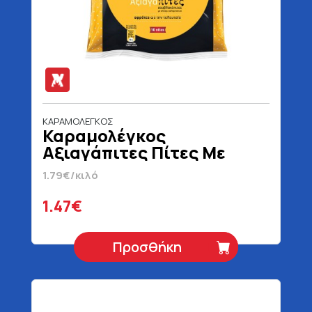
ΚΑΡΑΜΟΛΕΓΚΟΣ
Καραμολέγκος
Αξιαγάπιτες Πίτες Με
Αλεύρι Καλαμποκιού 10
1.79€/κιλό
Τεμάχια 820 gr
1.47€
Προσθήκη