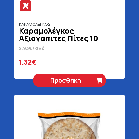
ΚΑΡΑΜΟΛΕΓΚΟΣ
Καραμολέγκος
Αξιαγάπιτες Πίτες 10
Τεμάχια 450 gr
2.93€/κιλό
1.32€
Προσθήκη