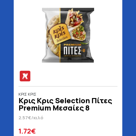
ΚΡΙΣ ΚΡΙΣ
Κρις Κρις Selection Πίτες
Premium Μεσαίες 8
Τεμάχια 670 gr
2.57€/κιλό
1.72€