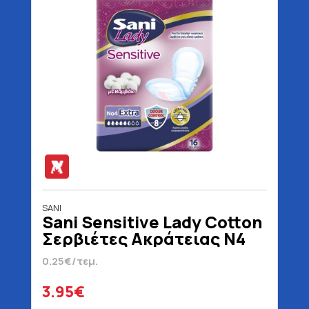
SANI
Sani Sensitive Lady Cotton
Σερβιέτες Ακράτειας N4
Extra 16 Τεμάχια
0.25€/τεμ.
3.95€