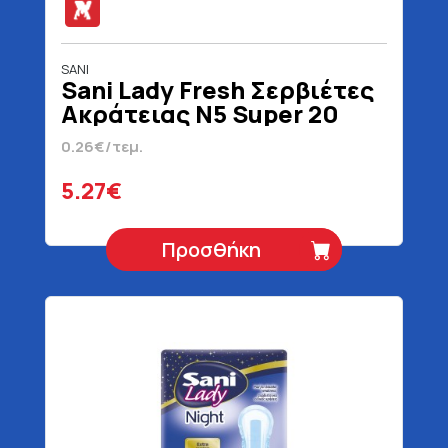
SANI
Sani Lady Fresh Σερβιέτες
Ακράτειας N5 Super 20
Τεμάχια
0.26€/τεμ.
5.27€
Προσθήκη