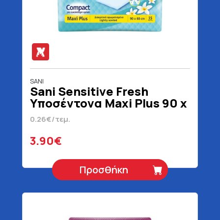
SANI
Sani Sensitive Fresh
Υποσέντονα Maxi Plus 90 x
60 15 Τεμάχια
0.26€/τεμ.
3.90€
Προσθήκη