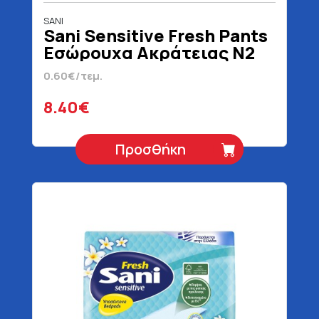
SANI
Sani Sensitive Fresh Pants
Εσώρουχα Ακράτειας N2
Medium 14 Τεμάχια
0.60€/τεμ.
8.40€
Προσθήκη