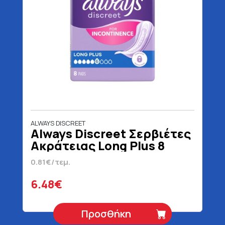
ALWAYS DISCREET
Always Discreet Σερβιέτες
Ακράτειας Long Plus 8
Τεμάχια
0.81€/τεμ.
6.48€
Προσθήκη