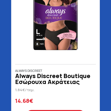
ALWAYS DISCREET
Always Discreet Boutique
Εσώρουχα Ακράτειας
Large 8 Τεμάχια
1.84€/τεμ.
14.68€