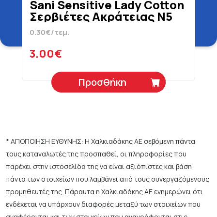
Sani Sensitive Lady Cotton
Σερβιέτες Ακράτειας N5
Super 10 Τεμάχια
0.30€/τεμ.
3.00€
Προσθήκη
* ΑΠΟΠΟΙΗΣΗ ΕΥΘΥΝΗΣ: Η Χαλκιαδάκης ΑΕ σεβόμενη πάντα
τους καταναλωτές της προσπαθεί, οι πληροφορίες που
παρέχει στην ιστοσελίδα της να είναι αξιόπιστες και βάση
πάντα των στοιχείων που λαμβάνει από τους συνεργαζόμενους
προμηθευτές της. Πάραυτα η Χαλκιαδάκης ΑΕ ενημερώνει ότι
ενδέχεται να υπάρχουν διαφορές μεταξύ των στοιχείων που
αναφέρονται και των στοιχείων που αναγράφονται στις