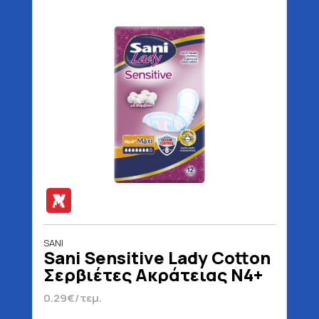
SANI
Sani Sensitive Lady Cotton
Σερβιέτες Ακράτειας N4+
Maxi 12 Τεμάχια
0.29€/τεμ.