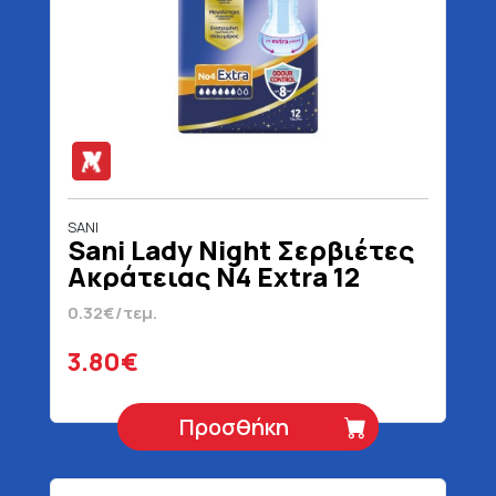
SANI
Sani Lady Night Σερβιέτες
Ακράτειας N4 Extra 12
Τεμάχια
0.32€/τεμ.
3.80€
Προσθήκη