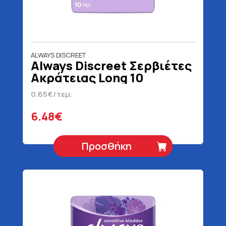
ALWAYS DISCREET
Always Discreet Σερβιέτες
Ακράτειας Long 10
Τεμάχια
0.65€/τεμ.
6.48€
Προσθήκη