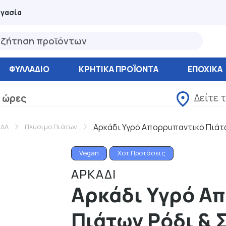
ργασία
ΦΥΛΛΆΔΙΟ
ΚΡΗΤΙΚΑ ΠΡΟΪΟΝΤΑ
ΕΠΟΧΙΚΑ
Δείτε 
 ώρες
Αρκάδι Υγρό Απορρυπαντικό Πιάτω
ΙΔΑ
Πλύσιμο Πιάτων
Vegan
Χοτ Προτάσεις
ΑΡΚΑΔΙ
Αρκάδι Υγρό Α
Πιάτων Ρόδι & 