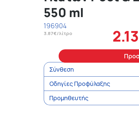
550 ml
196904
2.1
3.87€/λίτρο
Προ
Σύνθεση
Οδηγίες Προφύλαξης
Προμηθευτής