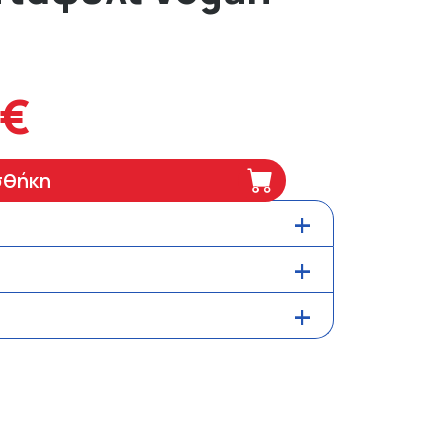
3€
σθήκη