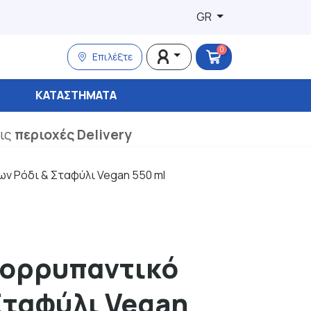
GR
0
Επιλέξτε
ΚΑΤΑΣΤΉΜΑΤΑ
τις
περιοχές Delivery
ν Ρόδι & Σταφύλι Vegan 550 ml
πορρυπαντικό
Σταφύλι Vegan