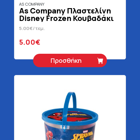
AS COMPANY
As Company Πλαστελίνη
Disney Frozen Κουβαδάκι
Για 3+ Ετών 200 gr
5.00€/τεμ.
5.00€
Προσθήκη