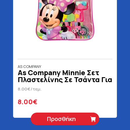
AS COMPANY
As Company Minnie Σετ
Πλαστελίνης Σε Τσάντα Για
3+ Ετών 200 gr
8.00€/τεμ.
8.00€
Προσθήκη