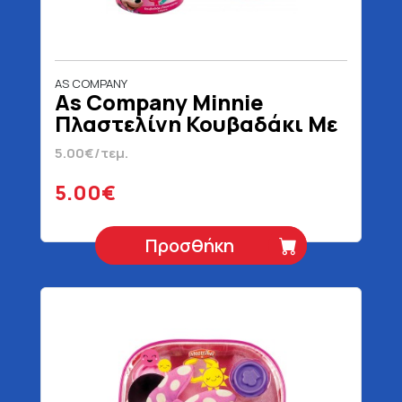
AS COMPANY
As Company Minnie
Πλαστελίνη Κουβαδάκι Με
4 Βαζάκια Και 8 Εργαλεία
5.00€/τεμ.
Για 3+ Ετών 200 gr
5.00€
Προσθήκη