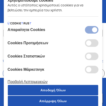
Χρησιμοποιούμε cookies
Αυτός ο ιστότοπος χρησιμοποιεί cookies για να
βελτιώσει την εμπειρία του χρήστη.
Απαραίτητα Cookies
Cookies Προτιμήσεων
ΧΑΛΚΙΑΔΑΚΗΣ Α.Ε.
ΑΡ.Γ.Ε.ΜΗ:
77088727000
© 2026
All Rights Reserved
Cookies Στατιστικών
Όροι και Προϋποθέσεις
Πολιτική Απορρήτου
Κώδικας Δεοντολογίας
Cookies Μάρκετινγκ
Επιλέξτε
41 Καταστήματα
Προβολή Λεπτομερειών
© 2026 Χαλκιαδάκης all rights reserved
Αποδοχή Όλων
Απόρριψη Όλων