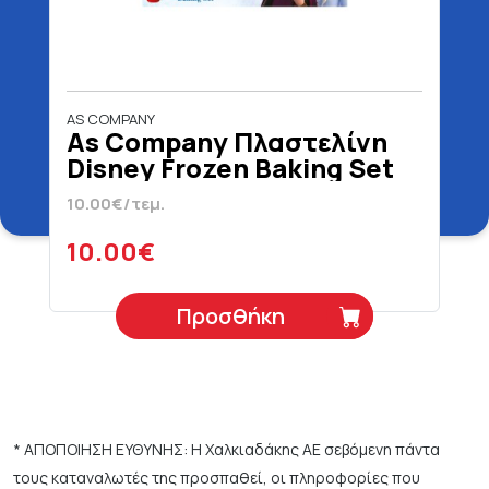
AS COMPANY
As Company Πλαστελίνη
Disney Frozen Baking Set
Για 3+ Ετών
10.00€/τεμ.
10.00€
Προσθήκη
* ΑΠΟΠΟΙΗΣΗ ΕΥΘΥΝΗΣ: Η Χαλκιαδάκης ΑΕ σεβόμενη πάντα
τους καταναλωτές της προσπαθεί, οι πληροφορίες που