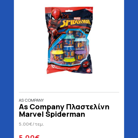
AS COMPANY
As Company Πλαστελίνη
Marvel Spiderman
Σακουλάκι Για 3+ Ετών 280
5.00€/τεμ.
gr
5.00€