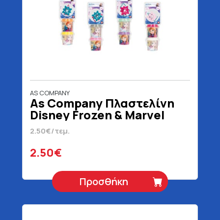
AS COMPANY
As Company Πλαστελίνη
Disney Frozen & Marvel
Spiderman Σετ 2 Βαζάκια
2.50€/τεμ.
Για 3+ Ετών 228 gr
2.50€
Προσθήκη