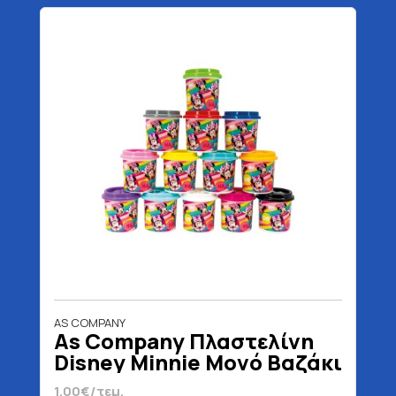
AS COMPANY
As Company Πλαστελίνη
Disney Minnie Μονό Βαζάκι
Για 3+ Ετών 100 gr
1.00€/τεμ.