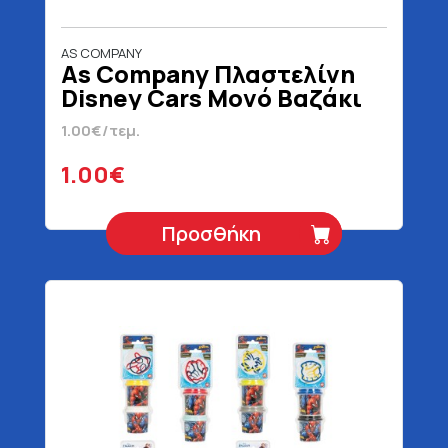
AS COMPANY
As Company Πλαστελίνη
Disney Cars Μονό Βαζάκι
Για 3+ Ετών 100 gr
1.00€/τεμ.
1.00€
Προσθήκη