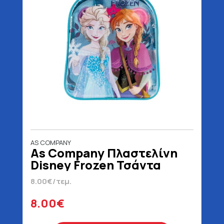
AS COMPANY
As Company Πλαστελίνη
Disney Frozen Τσάντα
Πλάτης Για 3+ Ετών 200 gr
8.00€/τεμ.
8.00€