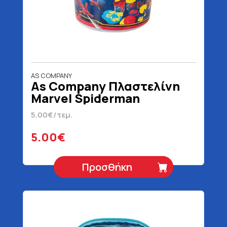
AS COMPANY
As Company Πλαστελίνη
Marvel Spiderman
Κουβαδάκι Για 3+ Ετών 200
5.00€/τεμ.
gr
5.00€
Προσθήκη