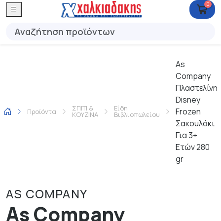
0
As
Company
Πλαστελίνη
Disney
ΣΠΙΤΙ &
Είδη
Frozen
Προϊόντα
ΚΟΥΖΙΝΑ
Βιβλιοπωλείου
Σακουλάκι
Για 3+
Ετών 280
gr
AS COMPANY
As Company