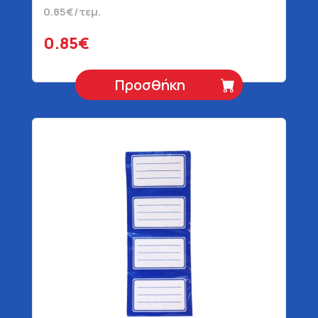
0.85€/τεμ.
0.85€
Προσθήκη