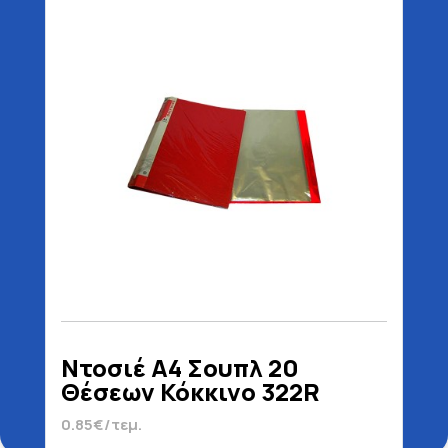
Ντοσιέ Α4 Σουπλ 20
Θέσεων Κόκκινο 322R
0.85€/τεμ.