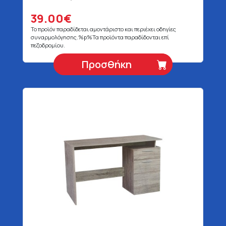
52 x 122 cm
39.00€
Το προϊόν παραδίδεται αμοντάριστο και περιέχει οδηγίες
συναρμολόγησης.%p%Τα προϊόντα παραδίδονται επί
πεζοδρομίου.
Προσθήκη