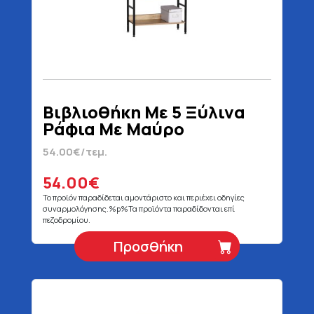
Βιβλιοθήκη Με 5 Ξύλινα
Ράφια Με Μαύρο
Μεταλλικό Σκελετό 60 x 28
54.00€/τεμ.
x 160 cm
54.00€
Το προϊόν παραδίδεται αμοντάριστο και περιέχει οδηγίες
συναρμολόγησης.%p%Τα προϊόντα παραδίδονται επί
πεζοδρομίου.
Προσθήκη