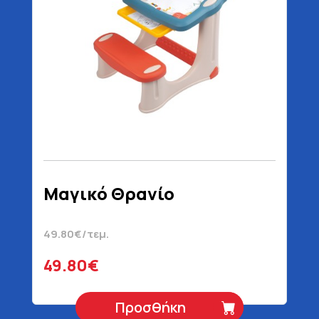
Μαγικό Θρανίο
49.80€/τεμ.
49.80€
Προσθήκη