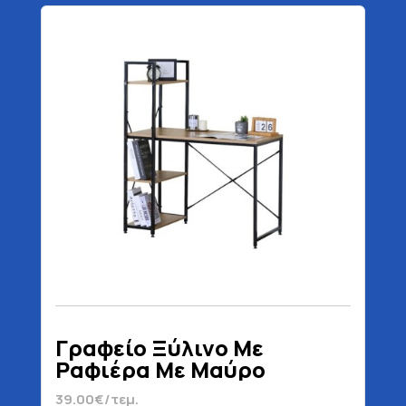
Γραφείο Ξύλινο Με
Ραφιέρα Με Μαύρο
Μεταλλικό Σκελετό 100 x
39.00€/τεμ.