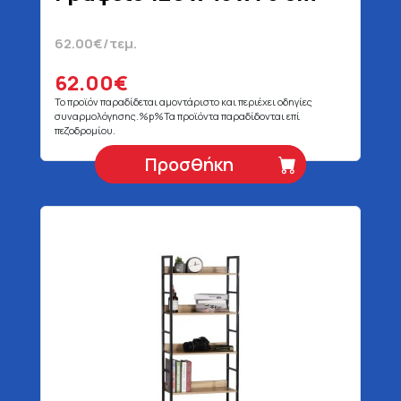
62.00€/τεμ.
62.00€
Το προϊόν παραδίδεται αμοντάριστο και περιέχει οδηγίες
συναρμολόγησης.%p%Τα προϊόντα παραδίδονται επί
πεζοδρομίου.
Προσθήκη