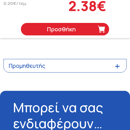
2.38€
0.20€/τεμ.
Προσθήκη
Προμηθευτής
Μπορεί να σας
ενδιαφέρουν…