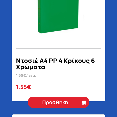
Ντοσιέ Α4 PP 4 Κρίκους 6
Χρώματα
1.55€/τεμ.
1.55€
Προσθήκη