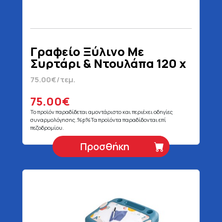
Γραφείο Ξύλινο Με
Συρτάρι & Ντουλάπα 120 x
53 x 74 cm
75.00€/τεμ.
75.00€
Το προϊόν παραδίδεται αμοντάριστο και περιέχει οδηγίες
συναρμολόγησης.%p%Τα προϊόντα παραδίδονται επί
πεζοδρομίου.
Προσθήκη