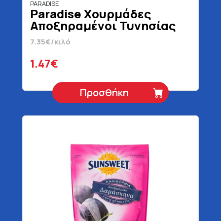
PARADISE
Paradise Χουρμάδες
Αποξηραμένοι Τυνησίας
200 gr
7.35€/κιλό
1.47€
Προσθήκη