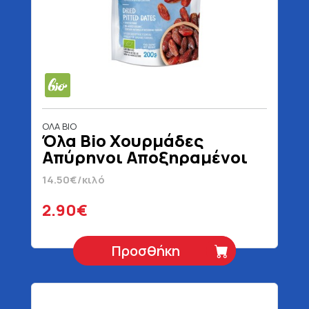
ΟΛΑ BIO
Όλα Bio Χουρμάδες
Απύρηνοι Αποξηραμένοι
Βιολογικοί 200 gr
14.50€/κιλό
2.90€
Προσθήκη