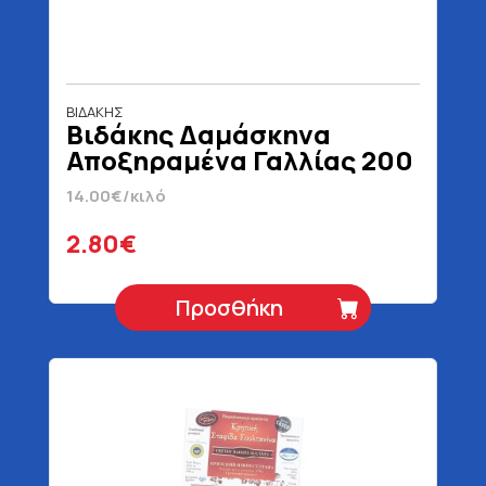
ΒΙΔΑΚΗΣ
Βιδάκης Δαμάσκηνα
Αποξηραμένα Γαλλίας 200
gr
14.00€/κιλό
2.80€
Προσθήκη