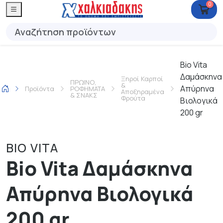
0
Bio Vita
Δαμάσκηνα
Ξηροί Καρποί
ΠΡΩΙΝΟ,
&
Απύρηνα
Προϊόντα
ΡΟΦΗΜΑΤΑ
Αποξηραμένα
& ΣΝΑΚΣ
Φρούτα
Βιολογικά
200 gr
BIO VITA
Bio Vita Δαμάσκηνα
Απύρηνα Βιολογικά
200 gr