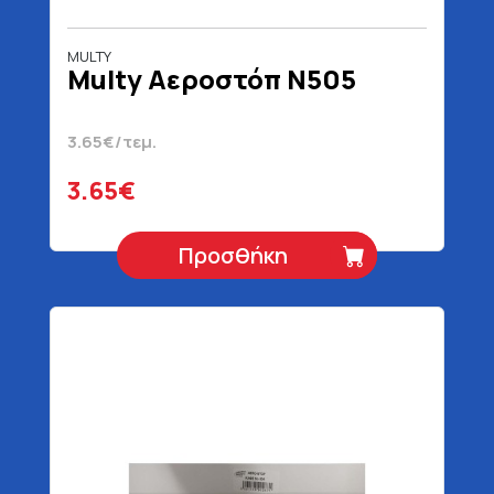
MULTY
Multy Αεροστόπ Ν505
3.65€/τεμ.
3.65€
Προσθήκη