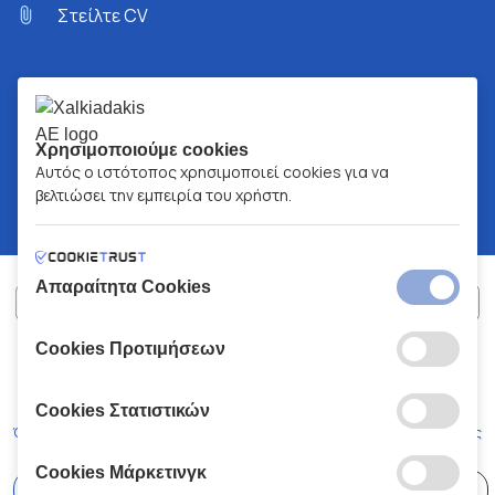
Στείλτε CV
Χρησιμοποιούμε cookies
Αυτός ο ιστότοπος χρησιμοποιεί cookies για να
βελτιώσει την εμπειρία του χρήστη.
Απαραίτητα Cookies
Cookies Προτιμήσεων
ΧΑΛΚΙΑΔΑΚΗΣ Α.Ε.
ΑΡ.Γ.Ε.ΜΗ:
77088727000
© 2026
All Rights Reserved
Cookies Στατιστικών
Όροι και Προϋποθέσεις
Πολιτική Απορρήτου
Κώδικας Δεοντολογίας
Cookies Μάρκετινγκ
Επιλέξτε
41 Καταστήματα