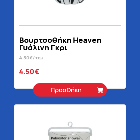
Βουρτσοθήκη Heaven
Γυάλινη Γκρι
4.50€/τεμ.
4.50€
Προσθήκη