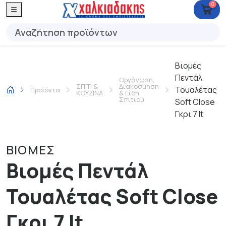
0
Βιομές
Πεντάλ
Οργάνωση,
ΣΠΙΤΙ &
Διακόσμηση
Τουαλέτας
Προϊόντα
ΚΟΥΖΙΝΑ
& Είδη
Σπιτιού
Soft Close
Γκρι 7 lt
ΒΙΟΜΕΣ
Βιομές Πεντάλ
Τουαλέτας Soft Close
Γκρι 7 lt