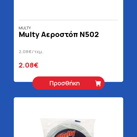
MULTY
Multy Αεροστόπ Ν502
2.08€/τεμ.
2.08€
Προσθήκη