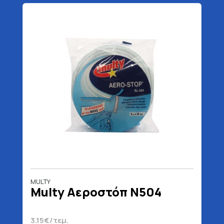
MULTY
Multy Αεροστόπ Ν504
3.15€/τεμ.