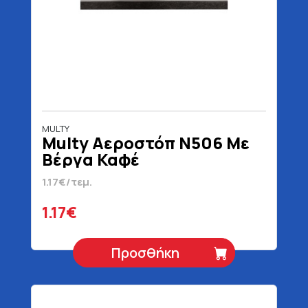
MULTY
Multy Αεροστόπ Ν506 Με
Βέργα Καφέ
1.17€/τεμ.
1.17€
Προσθήκη