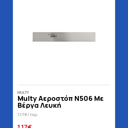
MULTY
Multy Αεροστόπ Ν506 Με
Βέργα Λευκή
1.17€/τεμ.
1.17€