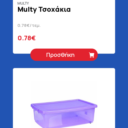
MULTY
Multy Τσοχάκια
0.78€/τεμ.
0.78€
Προσθήκη