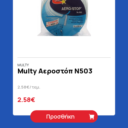
MULTY
Multy Αεροστόπ Ν503
2.58€/τεμ.
2.58€
Προσθήκη