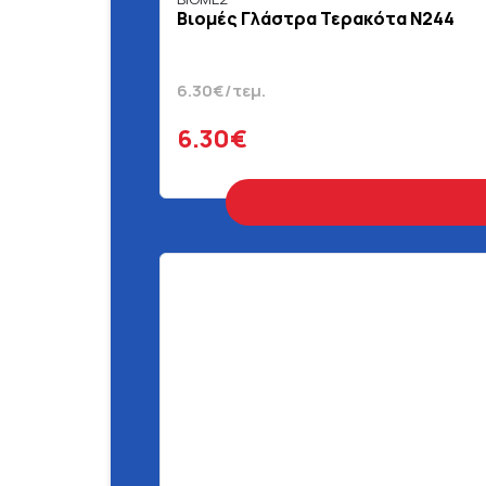
Βιομές Γλάστρα Τερακότα Ν244
6.30€/τεμ.
6.30€