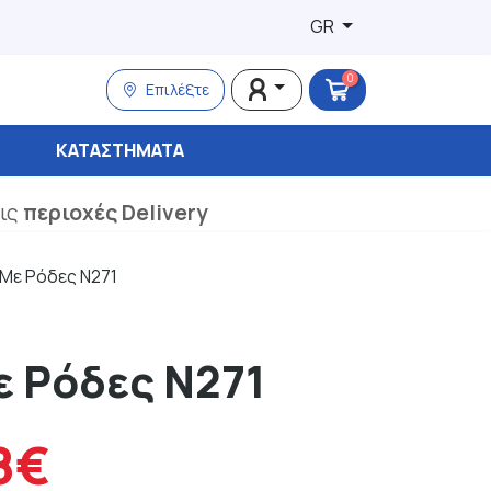
GR
0
Επιλέξτε
ΚΑΤΑΣΤΉΜΑΤΑ
τις
περιοχές Delivery
 Με Ρόδες Ν271
ε Ρόδες Ν271
8€