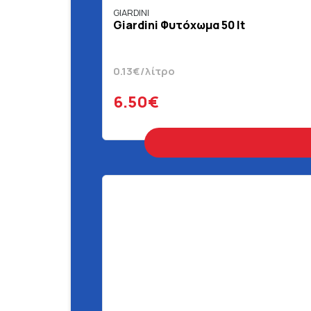
GIARDINI
Giardini Φυτόχωμα 50 lt
0.13€/λίτρο
6.50€