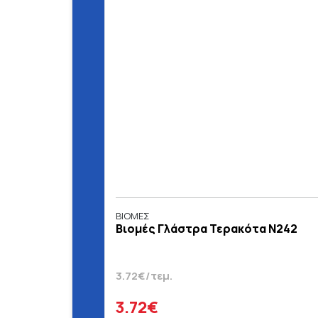
ΒΙΟΜΕΣ
Βιομές Γλάστρα Τερακότα N242
3.72€/τεμ.
3.72€