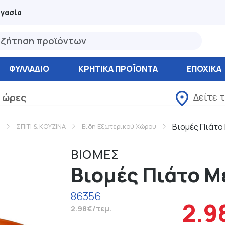
ργασία
ΦΥΛΛΆΔΙΟ
ΚΡΗΤΙΚΑ ΠΡΟΪΟΝΤΑ
ΕΠΟΧΙΚΑ
Δείτε 
 ώρες
Βιομές Πιάτο
ΣΠΙΤΙ & ΚΟΥΖΙΝΑ
Είδη Εξωτερικού Χώρου
ΒΙΟΜΕΣ
Βιομές Πιάτο Μ
86356
2.9
2.98€/τεμ.