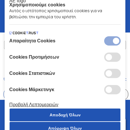
Χρησιμοποιούμε cookies
Αυτός ο ιστότοπος χρησιμοποιεί cookies για να
βελτιώσει την εμπειρία του χρήστη.
Απαραίτητα Cookies
Cookies Προτιμήσεων
ΧΑΛΚΙΑΔΑΚΗΣ Α.Ε.
ΑΡ.Γ.Ε.ΜΗ:
77088727000
© 2026
All Rights Reserved
Cookies Στατιστικών
Όροι και Προϋποθέσεις
Πολιτική Απορρήτου
Κώδικας Δεοντολογίας
Cookies Μάρκετινγκ
Επιλέξτε
41 Καταστήματα
Προβολή Λεπτομερειών
© 2026 Χαλκιαδάκης all rights reserved
Αποδοχή Όλων
Απόρριψη Όλων