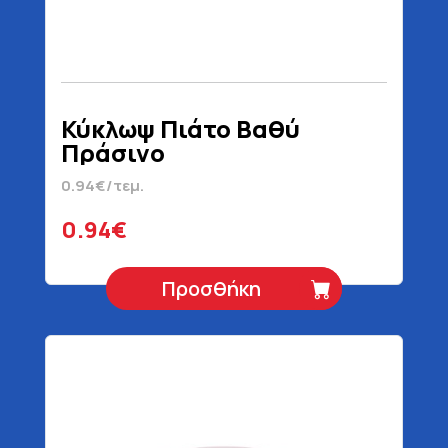
Κύκλωψ Πιάτο Βαθύ
Πράσινο
0.94€/τεμ.
0.94€
Προσθήκη