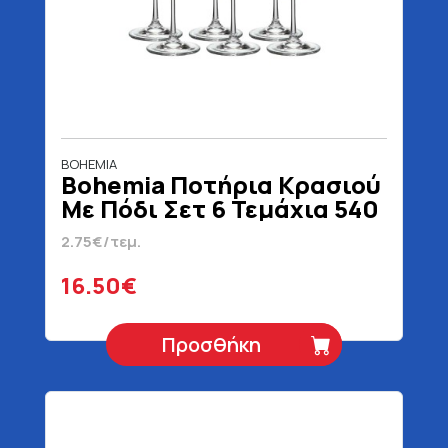
BOHEMIA
Bohemia Ποτήρια Κρασιού
Με Πόδι Σετ 6 Τεμάχια 540
ml
2.75€/τεμ.
16.50€
Προσθήκη