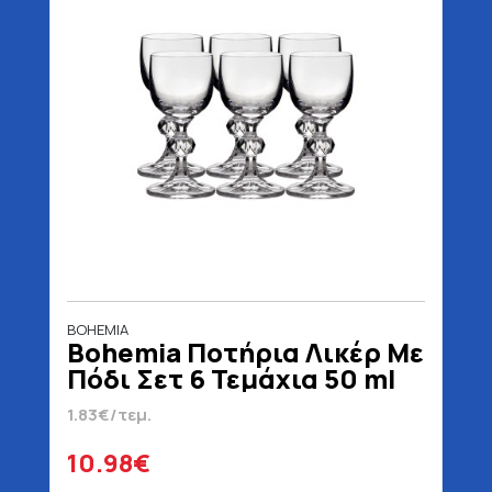
BOHEMIA
Bohemia Ποτήρια Λικέρ Με
Πόδι Σετ 6 Τεμάχια 50 ml
1.83€/τεμ.
10.98€