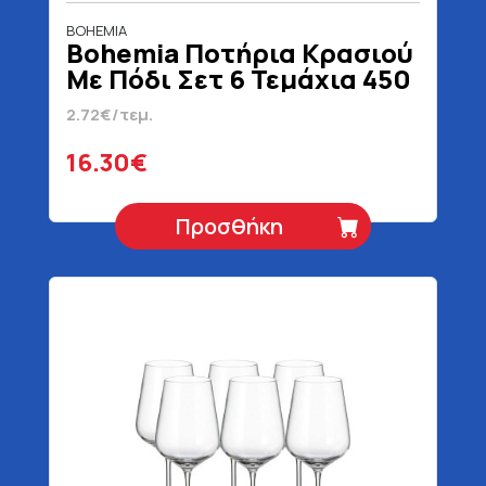
BOHEMIA
Bohemia Ποτήρια Κρασιού
Με Πόδι Σετ 6 Τεμάχια 450
ml
2.72€/τεμ.
16.30€
Προσθήκη