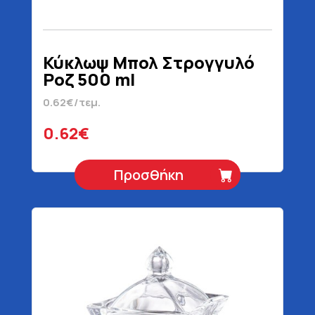
Κύκλωψ Μπολ Στρογγυλό
Ροζ 500 ml
0.62€/τεμ.
0.62€
Προσθήκη