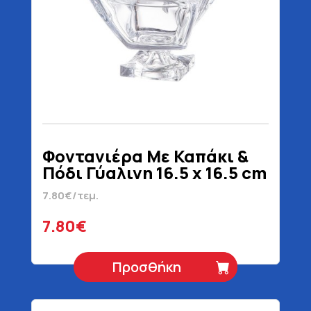
Φοντανιέρα Με Καπάκι &
Πόδι Γύαλινη 16.5 x 16.5 cm
7.80€/τεμ.
7.80€
Προσθήκη