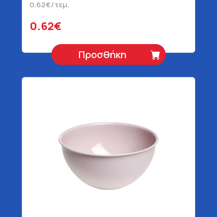
0.62€/τεμ.
0.62€
Προσθήκη