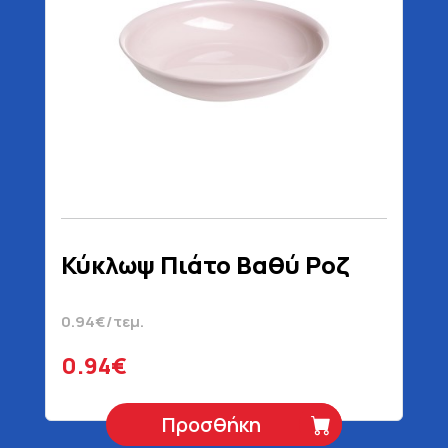
Κύκλωψ Πιάτο Βαθύ Ροζ
0.94€/τεμ.
0.94€
Προσθήκη