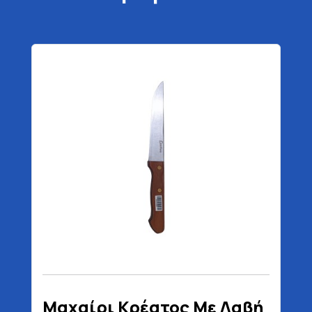
Μαχαίρι Κρέατος Με Λαβή