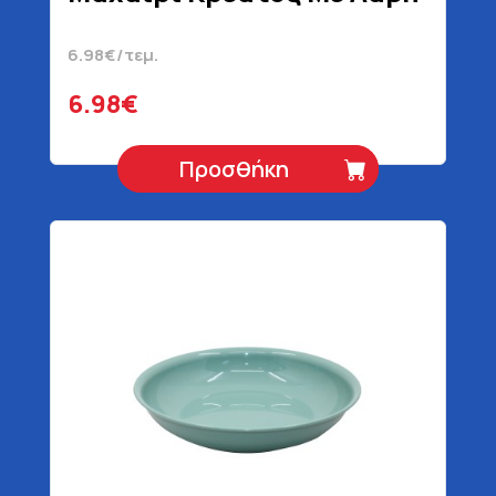
6.98€/τεμ.
6.98€
Προσθήκη