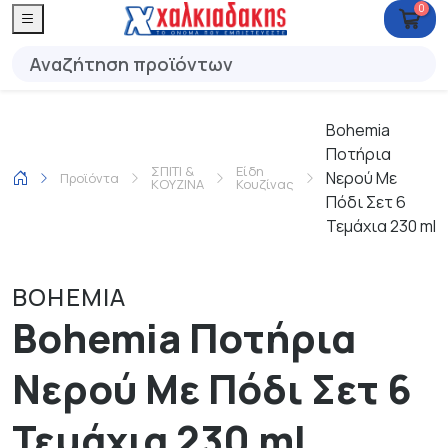
0
Bohemia
Ποτήρια
ΣΠΙΤΙ &
Είδη
Νερού Με
Προϊόντα
ΚΟΥΖΙΝΑ
Κουζίνας
Πόδι Σετ 6
Τεμάχια 230 ml
BOHEMIA
Bohemia Ποτήρια
Νερού Με Πόδι Σετ 6
Τεμάχια 230 ml