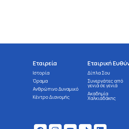
Εταιρεία
Εταιρική Ευθύ
Ιστορία
Δίπλα Σου
Όραμα
Συνεργάτες από
γενιά σε γενιά
Ανθρώπινο Δυναμικό
Ακαδημία
Κέντρο Διανομής
Χαλκιαδάκης