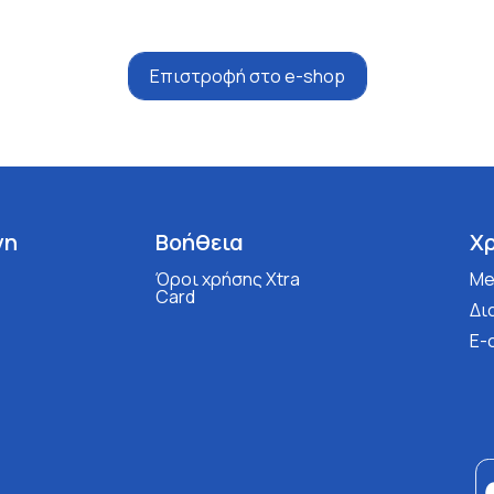
Επιστροφή στο e-shop
νη
Βοήθεια
Χ
Όροι χρήσης Xtra
Med
Card
Δι
E-