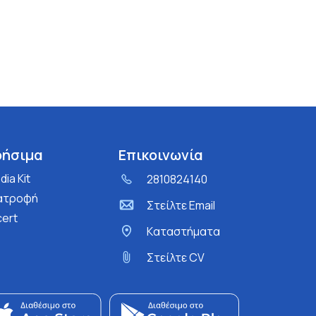
ρήσιμα
Επικοινωνία
ia Kit
2810824140
ατροφή
Στείλτε Email
cert
Kαταστήματα
Στείλτε CV