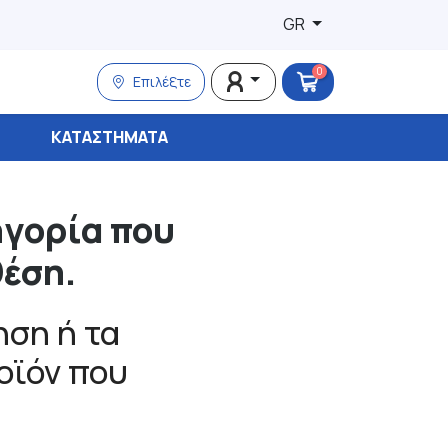
GR
0
Επιλέξτε
ΚΑΤΑΣΤΉΜΑΤΑ
ηγορία που
θέση.
ση ή τα
ροϊόν που