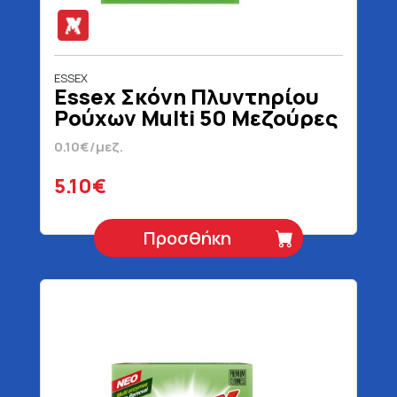
ESSEX
Essex Σκόνη Πλυντηρίου
Ρούχων Multi 50 Μεζούρες
2.4 kg
0.10€/μεζ.
5.10€
Προσθήκη