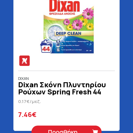
DIXAN
Dixan Σκόνη Πλυντηρίου
Ρούχων Spring Fresh 44
Μεζούρες 2200 gr
0.17€/μεζ.
7.46€
Προσθήκη