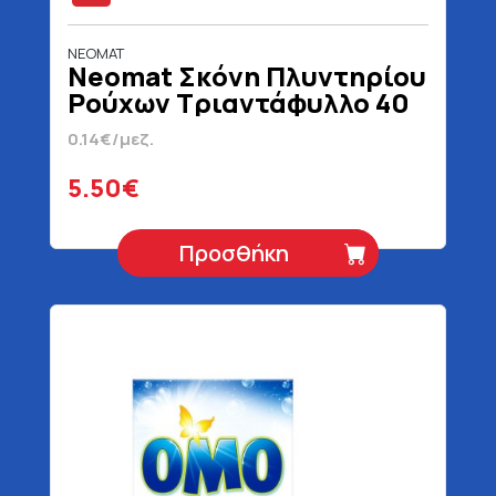
NEOMAT
Neomat Σκόνη Πλυντηρίου
Ρούχων Τριαντάφυλλο 40
Μεζούρες 2 kg
0.14€/μεζ.
5.50€
Προσθήκη