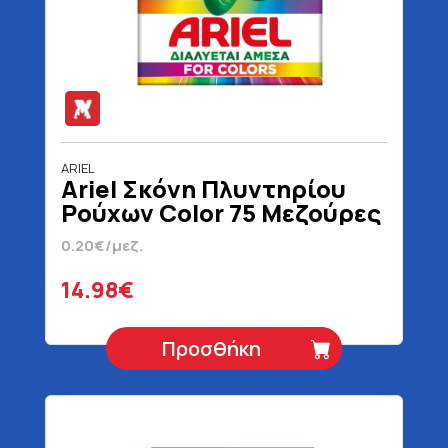
ARIEL
Ariel Σκόνη Πλυντηρίου
Ρούχων Color 75 Μεζούρες
4875 gr
0.20€/μεζ.
14.98€
Προσθήκη