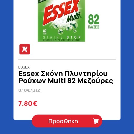
ESSEX
Essex Σκόνη Πλυντηρίου
Ρούχων Multi 82 Μεζούρες
3690 gr
0.10€/μεζ.
7.80€
Προσθήκη