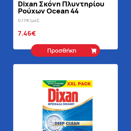
Dixan Σκόνη Πλυντηρίου
Ρούχων Ocean 44
Μεζούρες 2200 gr
0.17€/μεζ.
7.46€
Προσθήκη