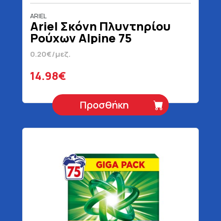
ARIEL
Ariel Σκόνη Πλυντηρίου
Ρούχων Alpine 75
Μεζούρες 4875 gr
0.20€/μεζ.
14.98€
Προσθήκη