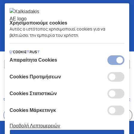
Χρησιμοποιούμε cookies
Αυτός ο ιστότοπος χρησιμοποιεί cookies για να
βελτιώσει την εμπειρία του χρήστη.
Απαραίτητα Cookies
Cookies Προτιμήσεων
ΧΑΛΚΙΑΔΑΚΗΣ Α.Ε.
ΑΡ.Γ.Ε.ΜΗ:
77088727000
© 2026
All Rights Reserved
Cookies Στατιστικών
Όροι και Προϋποθέσεις
Πολιτική Απορρήτου
Κώδικας Δεοντολογίας
Cookies Μάρκετινγκ
Επιλέξτε
41 Καταστήματα
Προβολή Λεπτομερειών
© 2026 Χαλκιαδάκης all rights reserved