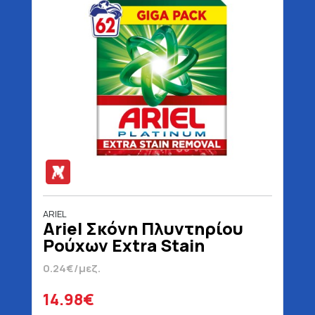
ARIEL
Ariel Σκόνη Πλυντηρίου
Ρούχων Extra Stain
Removal 62 Μεζούρες
0.24€/μεζ.
4030 gr
14.98€