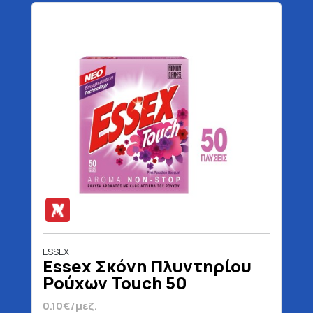
ESSEX
Essex Σκόνη Πλυντηρίου
Ρούχων Touch 50
Μεζούρες 2.4 kg
0.10€/μεζ.