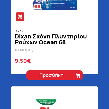
DIXAN
Dixan Σκόνη Πλυντηρίου
Ρούχων Ocean 68
Μεζούρες 3400 gr
0.14€/μεζ.
9.50€
Προσθήκη