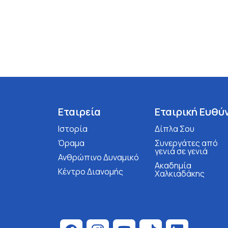
Εταιρεία
Εταιρική Ευθύ
Ιστορία
Δίπλα Σου
Όραμα
Συνεργάτες από
γενιά σε γενιά
Ανθρώπινο Δυναμικό
Ακαδημία
Κέντρο Διανομής
Χαλκιαδάκης