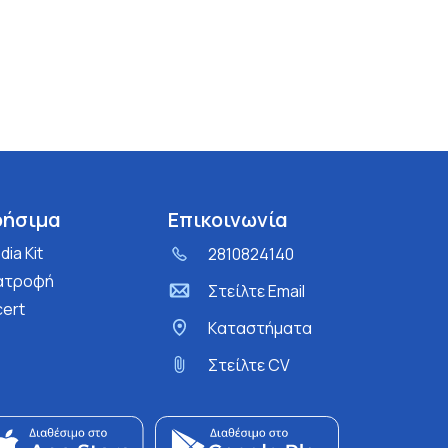
ρήσιμα
Επικοινωνία
ia Kit
2810824140
ατροφή
Στείλτε Email
cert
Kαταστήματα
Στείλτε CV