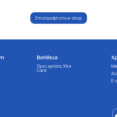
Επιστροφή στο e-shop
νη
Βοήθεια
Χ
Όροι χρήσης Xtra
Med
Card
Δι
E-