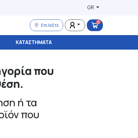
GR
0
Επιλέξτε
ΚΑΤΑΣΤΉΜΑΤΑ
ηγορία που
θέση.
ση ή τα
ροϊόν που