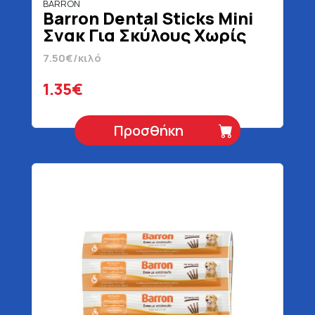
BARRON
Barron Dental Sticks Mini
Σνακ Για Σκύλους Χωρίς
Προσθήκη Ζάχαρης 180 gr
7.50€/κιλό
1.35€
Προσθήκη