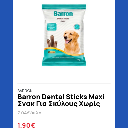
BARRON
Barron Dental Sticks Maxi
Σνακ Για Σκύλους Χωρίς
Προσθήκη Ζάχαρης 270 gr
7.04€/κιλό
1.90€