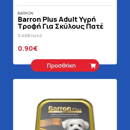
BARRON
Barron Plus Adult Υγρή
Τροφή Για Σκύλους Πατέ
Με Μοσχάρι & Κοτόπουλο
3.00€/κιλό
300 gr
0.90€
Προσθήκη