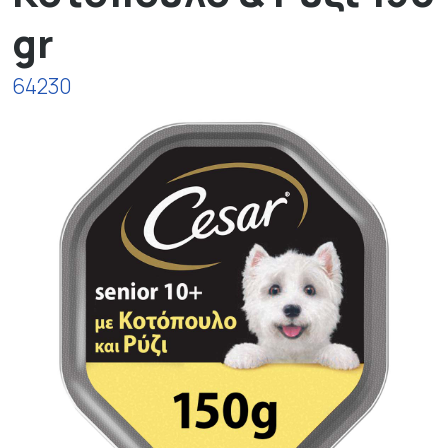
gr
64230