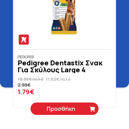
PEDIGREE
Pedigree Dentastix Σνακ
Για Σκύλους Large 4
Τεμάχια 154 gr
19.35€/κιλό
11.62€/κιλό
2.98€
1.79€
Προσθήκη