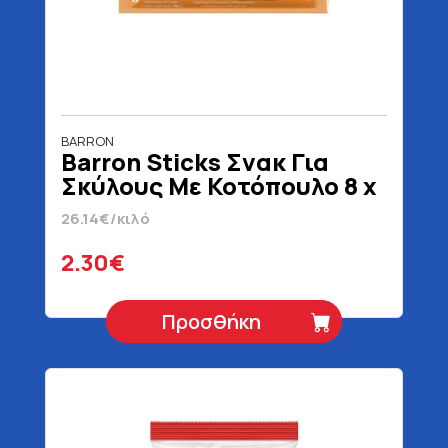
BARRON
Barron Sticks Σνακ Για
Σκύλους Με Κοτόπουλο 8 x
11 gr
26.14€/κιλό
2.30€
Προσθήκη