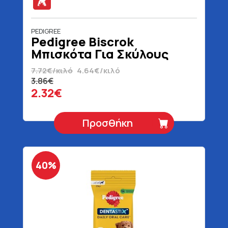
PEDIGREE
Pedigree Biscrok
Μπισκότα Για Σκύλους
Original 500 gr
7.72€/κιλό
4.64€/κιλό
3.86€
2.32€
Προσθήκη
40%