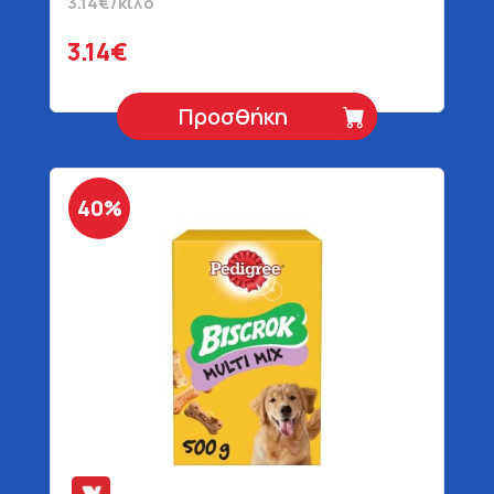
3.14€/κιλό
3.14€
Προσθήκη
40%