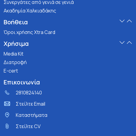
Συνεργάτες από γενιά σε γενιά
Ακαδημία Χαλκιαδάκης
Βοήθεια
Όροι χρήσης Xtra Card
Χρήσιμα
Media Kit
Διατροφή
E-cert
Επικοινωνία
2810824140
Στείλτε Email
Kαταστήματα
Στείλτε CV