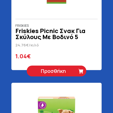
FRISKIES
Friskies Picnic Σνακ Για
Σκύλους Με Βοδινό 5
Τεμάχια 42 gr
24.76€/κιλό
1.04€
Προσθήκη