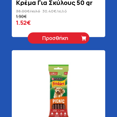
Κρέμα Για Σκύλους 50 gr
38.00€/κιλό
30.40€/κιλό
1.90€
1.52€
Προσθήκη