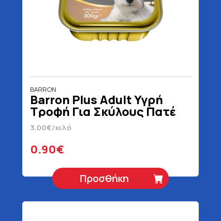
BARRON
Barron Plus Adult Υγρή
Τροφή Για Σκύλους Πατέ
Με Κυνήγι & Πουλερικά
3.00€/κιλό
300 gr
0.90€
Προσθήκη