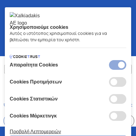
Χρησιμοποιούμε cookies
Αυτός ο ιστότοπος χρησιμοποιεί cookies για να
βελτιώσει την εμπειρία του χρήστη.
Απαραίτητα Cookies
Cookies Προτιμήσεων
ΧΑΛΚΙΑΔΑΚΗΣ Α.Ε.
ΑΡ.Γ.Ε.ΜΗ:
77088727000
© 2026
All Rights Reserved
Cookies Στατιστικών
Όροι και Προϋποθέσεις
Πολιτική Απορρήτου
Κώδικας Δεοντολογίας
Cookies Μάρκετινγκ
Επιλέξτε
41 Καταστήματα
Προβολή Λεπτομερειών