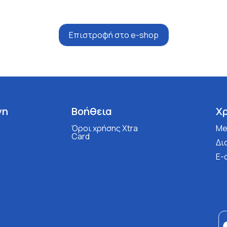
Επιστροφή στο e-shop
νη
Βοήθεια
Χ
Όροι χρήσης Xtra
Med
Card
Δι
E-