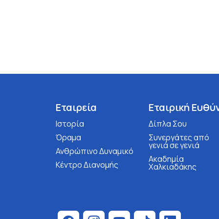
Εταιρεία
Εταιρική Ευθύ
Ιστορία
Δίπλα Σου
Όραμα
Συνεργάτες από
γενιά σε γενιά
Ανθρώπινο Δυναμικό
Ακαδημία
Κέντρο Διανομής
Χαλκιαδάκης