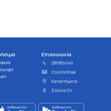
ρήσιμα
Επικοινωνία
ia Kit
2810824140
ατροφή
Στείλτε Email
cert
Kαταστήματα
Στείλτε CV