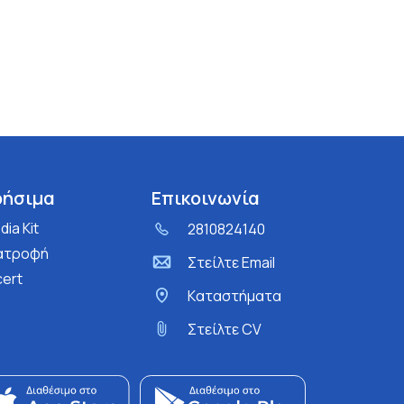
ρήσιμα
Επικοινωνία
ia Kit
2810824140
ατροφή
Στείλτε Email
cert
Kαταστήματα
Στείλτε CV