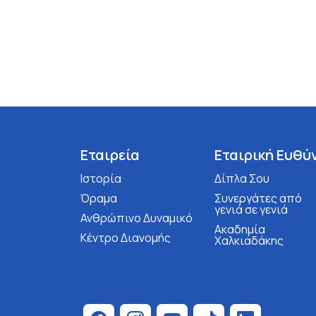
Εταιρεία
Εταιρική Ευθύ
Ιστορία
Δίπλα Σου
Όραμα
Συνεργάτες από
γενιά σε γενιά
Ανθρώπινο Δυναμικό
Ακαδημία
Κέντρο Διανομής
Χαλκιαδάκης