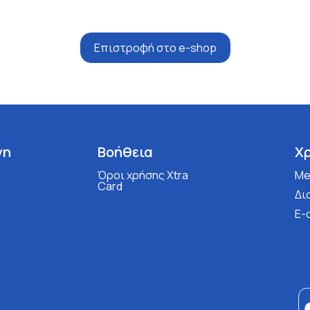
Επιστροφή στο e-shop
νη
Βοήθεια
Χ
Όροι χρήσης Xtra
Med
Card
Δι
E-