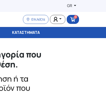
GR
0
Επιλέξτε
ΚΑΤΑΣΤΉΜΑΤΑ
ηγορία που
θέση.
ση ή τα
ροϊόν που