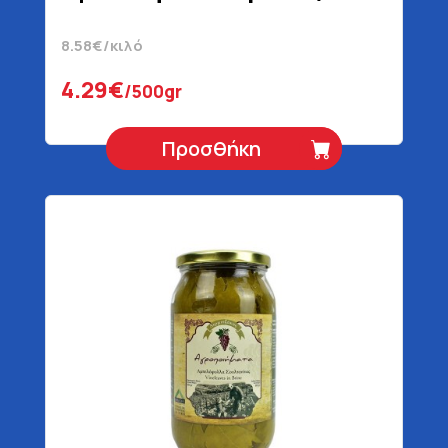
8.58€/κιλό
4.29€
/500gr
Προσθήκη