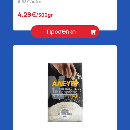
8.58€/κιλό
4.29€
/500gr
Προσθήκη