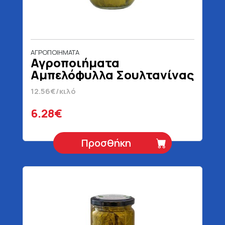
ΑΓΡΟΠΟΙΗΜΑΤΑ
Αγροποιήματα
Αμπελόφυλλα Σουλτανίνας
500 gr
12.56€/κιλό
6.28€
Προσθήκη