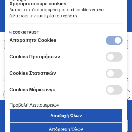
Χρησιμοποιούμε cookies
Αυτός ο ιστότοπος χρησιμοποιεί cookies για να
βελτιώσει την εμπειρία του χρήστη.
Απαραίτητα Cookies
Cookies Προτιμήσεων
ΧΑΛΚΙΑΔΑΚΗΣ Α.Ε.
ΑΡ.Γ.Ε.ΜΗ:
77088727000
© 2026
All Rights Reserved
Cookies Στατιστικών
Όροι και Προϋποθέσεις
Πολιτική Απορρήτου
Κώδικας Δεοντολογίας
Cookies Μάρκετινγκ
Επιλέξτε
41 Καταστήματα
Προβολή Λεπτομερειών
© 2026 Χαλκιαδάκης all rights reserved
Αποδοχή Όλων
Απόρριψη Όλων