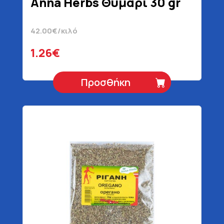
Anna Herbs Θυμάρι 30 gr
42.00€/κιλό
1.26€
Προσθήκη