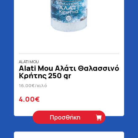
ALATI MOU
Alati Mou Αλάτι Θαλασσινό
Κρήτης 250 gr
16.00€/κιλό
4.00€
Προσθήκη