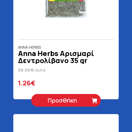
ANNA HERBS
Anna Herbs Αρισμαρί
Δεντρολίβανο 35 gr
36.00€/κιλό
1.26€
Προσθήκη