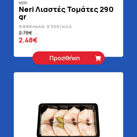
NERI
Neri Λιαστές Τομάτες 290
gr
9.59€/κιλό
8.55€/κιλό
2.78€
2.48€
Προσθήκη