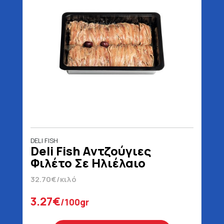
DELI FISH
Deli Fish Αντζούγιες
Φιλέτο Σε Ηλιέλαιο
32.70€/κιλό
3.27€
/100gr