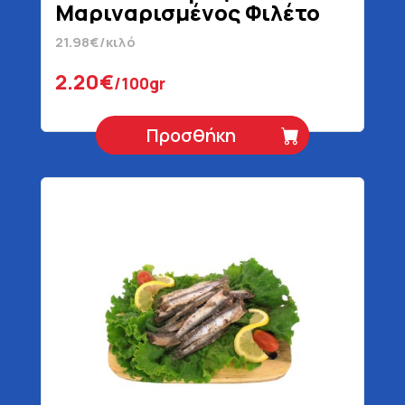
Μαριναρισμένος Φιλέτο
Σε Ηλιέλαιο
21.98€/κιλό
2.20€
/100gr
Προσθήκη