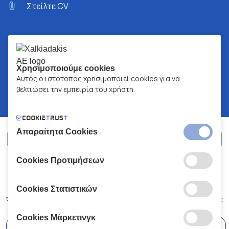
Στείλτε CV
Χρησιμοποιούμε cookies
Αυτός ο ιστότοπος χρησιμοποιεί cookies για να
βελτιώσει την εμπειρία του χρήστη.
Απαραίτητα Cookies
Cookies Προτιμήσεων
ΧΑΛΚΙΑΔΑΚΗΣ Α.Ε.
ΑΡ.Γ.Ε.ΜΗ:
77088727000
© 2026
All Rights Reserved
Cookies Στατιστικών
Όροι και Προϋποθέσεις
Πολιτική Απορρήτου
Κώδικας Δεοντολογίας
Cookies Μάρκετινγκ
Επιλέξτε
41 Καταστήματα