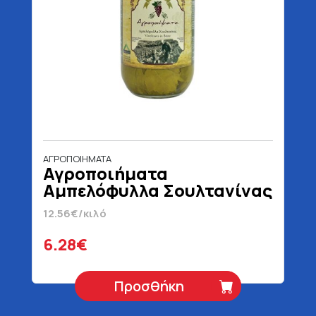
ΑΓΡΟΠΟΙΗΜΑΤΑ
Αγροποιήματα
Αμπελόφυλλα Σουλτανίνας
500 gr
12.56€/κιλό
6.28€
Προσθήκη