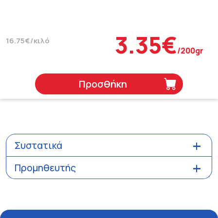
3.35€
16.75€/κιλό
/200gr
Προσθήκη
Συστατικά
Προμηθευτής