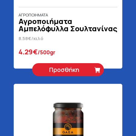
ΑΓΡΟΠΟΙΗΜΑΤΑ
Αγροποιήματα
Αμπελόφυλλα Σουλτανίνας
Σε Άλμη
8.58€/κιλό
4.29€
/500gr
Προσθήκη