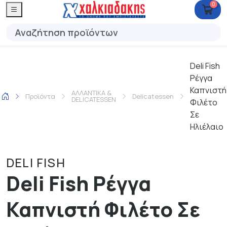
0
Deli Fish
Ρέγγα
Καπνιστή
ΑΛΛΑΝΤΙΚΑ &
Προϊόντα
Delicatessen
DELICATESSEN
Φιλέτο
Σε
Ηλιέλαιο
DELI FISH
Deli Fish Ρέγγα
Καπνιστή Φιλέτο Σε