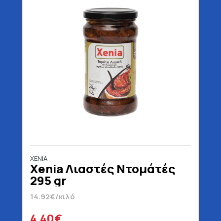
XENIA
Xenia Λιαστές Ντομάτές
295 gr
14.92€/κιλό
4.40€