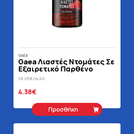
GAEA
Gaea Λιαστές Ντομάτες Σε
Εξαιρετικό Παρθένο
Ελαιόλαδο 240 gr
18.25€/κιλό
4.38€
Προσθήκη