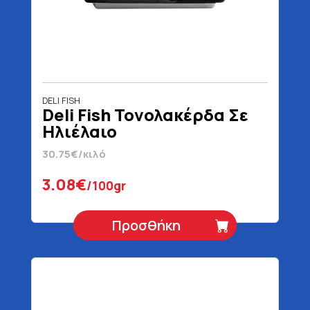
DELI FISH
Deli Fish Τονολακέρδα Σε
Ηλιέλαιο
30.75€/κιλό
3.08€
/100gr
Προσθήκη