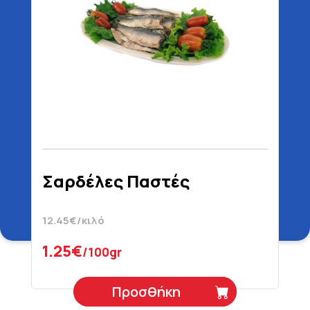
Σαρδέλες Παστές
12.45€/κιλό
1.25€
/100gr
Προσθήκη