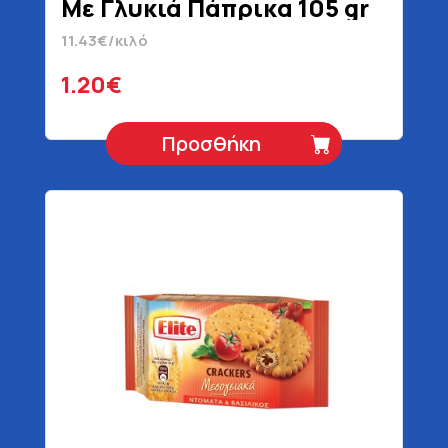
Με Γλυκιά Πάπρικα 105 gr
11.43€/κιλό
1.20€
Προσθήκη