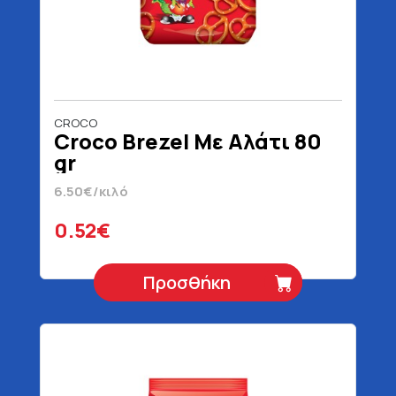
CROCO
Croco Brezel Με Αλάτι 80
gr
6.50€/κιλό
0.52€
Προσθήκη