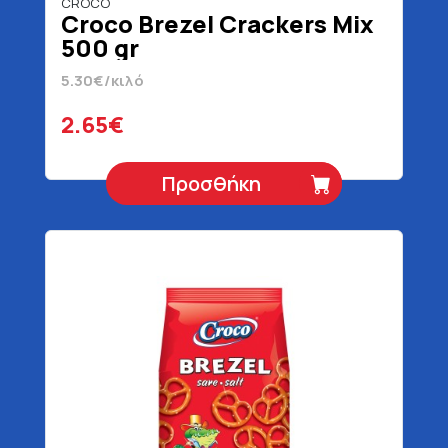
CROCO
Croco Brezel Crackers Mix
500 gr
5.30€/κιλό
2.65€
Προσθήκη