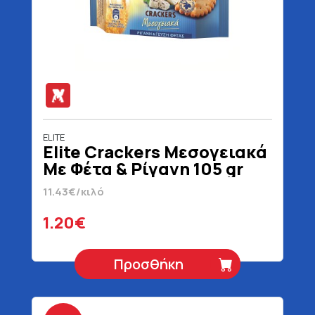
ELITE
Elite Crackers Μεσογειακά
Με Φέτα & Ρίγανη 105 gr
11.43€/κιλό
1.20€
Προσθήκη