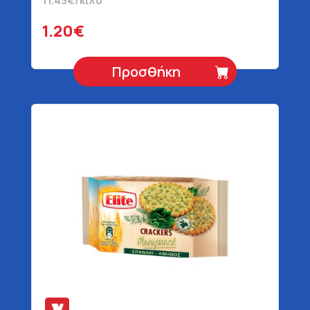
11.43€/κιλό
1.20€
Προσθήκη