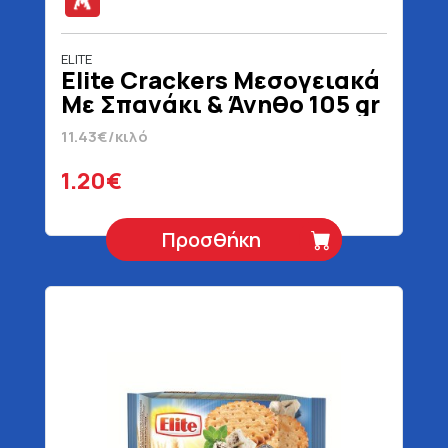
ELITE
Elite Crackers Μεσογειακά
Με Σπανάκι & Άνηθο 105 gr
11.43€/κιλό
1.20€
Προσθήκη