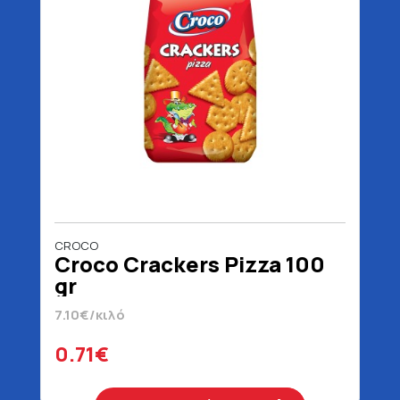
CROCO
Croco Crackers Pizza 100
gr
7.10€/κιλό
0.71€