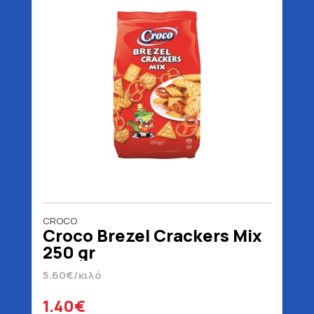
CROCO
Croco Brezel Crackers Mix
250 gr
5.60€/κιλό
1.40€