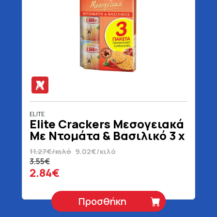
ELITE
Elite Crackers Μεσογειακά
Με Ντομάτα & Βασιλικό 3 x
105 gr
11.27€/κιλό
9.02€/κιλό
3.55€
2.84€
Προσθήκη