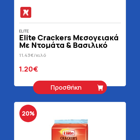
ELITE
Elite Crackers Μεσογειακά
Με Ντομάτα & Βασιλικό
105 gr
11.43€/κιλό
1.20€
Προσθήκη
20%