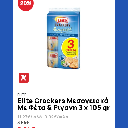
20%
ELITE
Elite Crackers Μεσογειακά
Με Φέτα & Ρίγανη 3 x 105 gr
11.27€/κιλό
9.02€/κιλό
3.55€