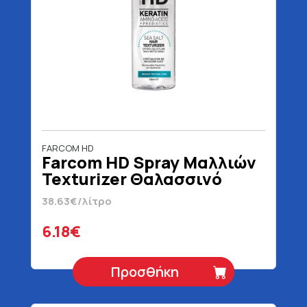
FARCOM HD
Farcom HD Spray Μαλλιών
Texturizer Θαλασσινό
Αλάτι 160 ml
38.63€/λίτρο
6.18€
Προσθήκη