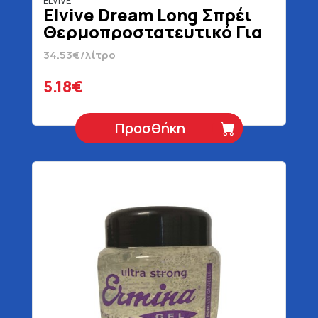
ELVIVE
Elvive Dream Long Σπρέι
Θερμοπροστατευτικό Για
Μακριά & Λεία Μαλλιά 150
34.53€/λίτρο
ml
5.18€
Προσθήκη