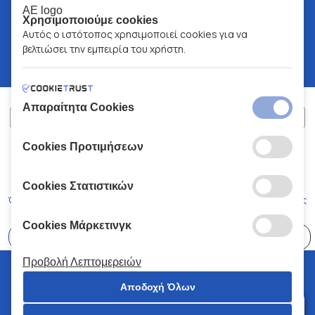
Χρησιμοποιούμε cookies
Αυτός ο ιστότοπος χρησιμοποιεί cookies για να
βελτιώσει την εμπειρία του χρήστη.
Απαραίτητα Cookies
Cookies Προτιμήσεων
ΧΑΛΚΙΑΔΑΚΗΣ Α.Ε.
ΑΡ.Γ.Ε.ΜΗ:
77088727000
© 2026
All Rights Reserved
Cookies Στατιστικών
Όροι και Προϋποθέσεις
Πολιτική Απορρήτου
Κώδικας Δεοντολογίας
Cookies Μάρκετινγκ
Επιλέξτε
41 Καταστήματα
Προβολή Λεπτομερειών
© 2026 Χαλκιαδάκης all rights reserved
Αποδοχή Όλων