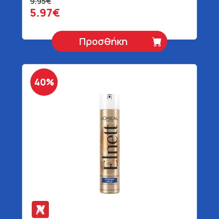
9.95€
5.97€
Προσθήκη
40%