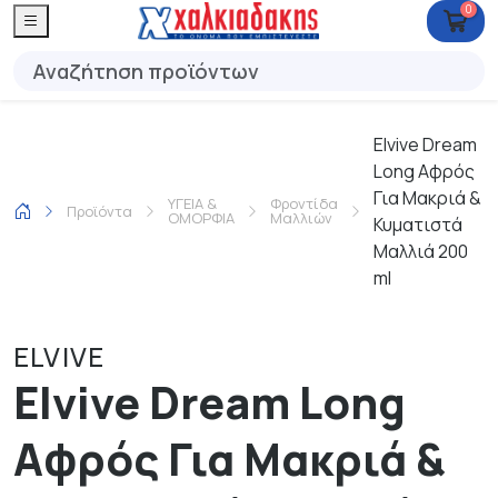
0
Elvive Dream
Long Αφρός
Για Μακριά &
ΥΓΕΙΑ &
Φροντίδα
Προϊόντα
ΟΜΟΡΦΙΑ
Μαλλιών
Κυματιστά
Μαλλιά 200
ml
ELVIVE
Elvive Dream Long
Αφρός Για Μακριά &