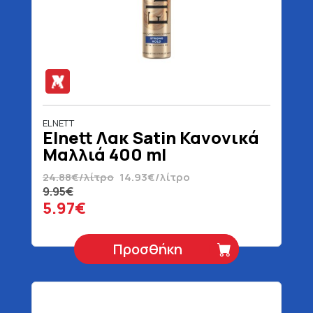
ELNETT
Elnett Λακ Satin Κανονικά
Μαλλιά 400 ml
24.88€/λίτρο
14.93€/λίτρο
9.95€
5.97€
Προσθήκη