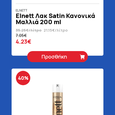
ELNETT
Elnett Λακ Satin Κανονικά
Μαλλιά 200 ml
35.25€/λίτρο
21.15€/λίτρο
7.05€
4.23€
Προσθήκη
40%