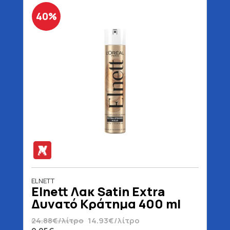
40%
ELNETT
Elnett Λακ Satin Extra
Δυνατό Κράτημα 400 ml
24.88€/λίτρο
14.93€/λίτρο