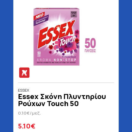
ESSEX
Essex Σκόνη Πλυντηρίου
Ρούχων Touch 50
Μεζούρες 2.4 kg
0.10€/μεζ.
5.10€