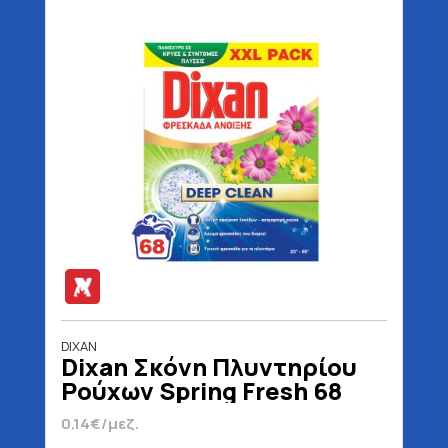
DIXAN
Dixan Σκόνη Πλυντηρίου
Ρούχων Spring Fresh 68
Μεζούρες 3400 gr
0.14€/μεζ.