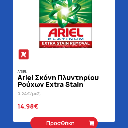
ARIEL
Ariel Σκόνη Πλυντηρίου
Ρούχων Extra Stain
Removal 62 Μεζούρες
0.24€/μεζ.
4030 gr
14.98€
Προσθήκη