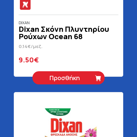
DIXAN
Dixan Σκόνη Πλυντηρίου
Ρούχων Ocean 68
Μεζούρες 3400 gr
0.14€/μεζ.
9.50€
Προσθήκη