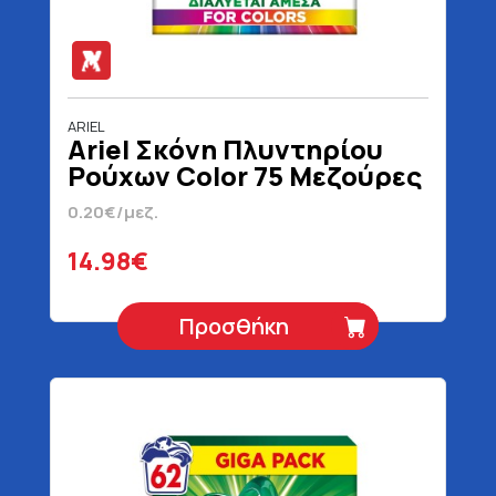
ARIEL
Ariel Σκόνη Πλυντηρίου
Ρούχων Color 75 Μεζούρες
4875 gr
0.20€/μεζ.
14.98€
Προσθήκη