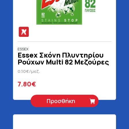
ESSEX
Essex Σκόνη Πλυντηρίου
Ρούχων Multi 82 Μεζούρες
3690 gr
0.10€/μεζ.
7.80€
Προσθήκη