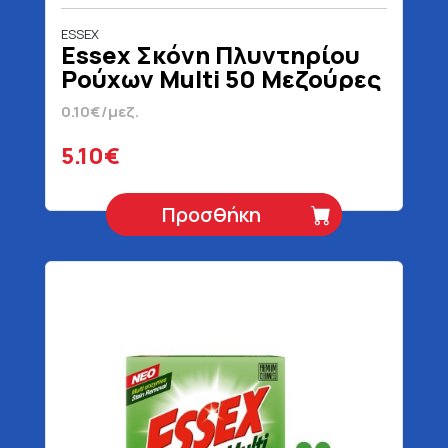
ESSEX
Essex Σκόνη Πλυντηρίου
Ρούχων Multi 50 Μεζούρες
2.4 kg
0.10€/μεζ.
5.10€
Προσθήκη