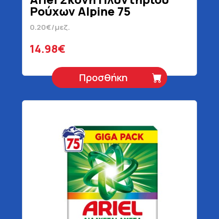
Ρούχων Alpine 75
Μεζούρες 4875 gr
0.20€/μεζ.
14.98€
Προσθήκη