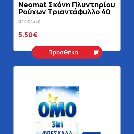
Neomat Σκόνη Πλυντηρίου
Ρούχων Τριαντάφυλλο 40
Μεζούρες 2 kg
0.14€/μεζ.
5.50€
Προσθήκη