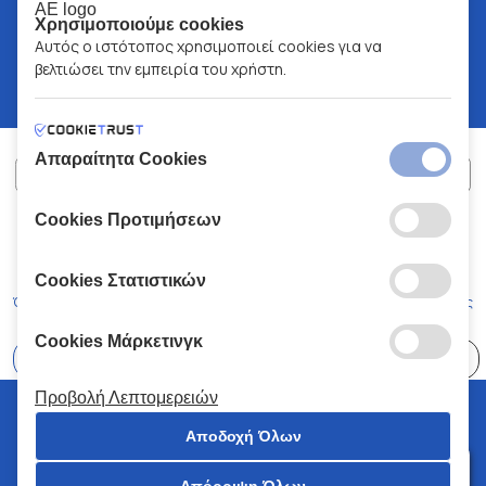
Χρησιμοποιούμε cookies
Αυτός ο ιστότοπος χρησιμοποιεί cookies για να
βελτιώσει την εμπειρία του χρήστη.
Απαραίτητα Cookies
Cookies Προτιμήσεων
ΧΑΛΚΙΑΔΑΚΗΣ Α.Ε.
ΑΡ.Γ.Ε.ΜΗ:
77088727000
© 2026
All Rights Reserved
Cookies Στατιστικών
Όροι και Προϋποθέσεις
Πολιτική Απορρήτου
Κώδικας Δεοντολογίας
Cookies Μάρκετινγκ
Επιλέξτε
41 Καταστήματα
Προβολή Λεπτομερειών
© 2026 Χαλκιαδάκης all rights reserved
Αποδοχή Όλων
Απόρριψη Όλων