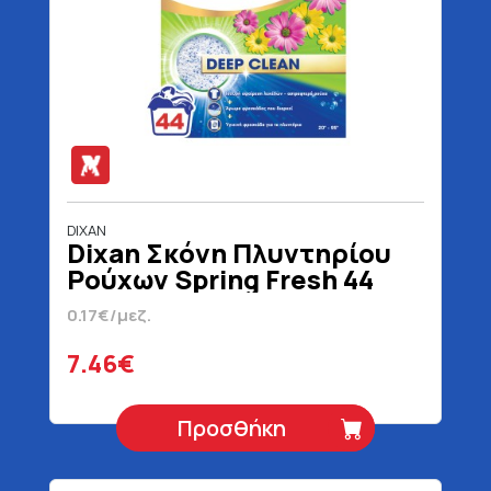
DIXAN
Dixan Σκόνη Πλυντηρίου
Ρούχων Spring Fresh 44
Μεζούρες 2200 gr
0.17€/μεζ.
7.46€
Προσθήκη