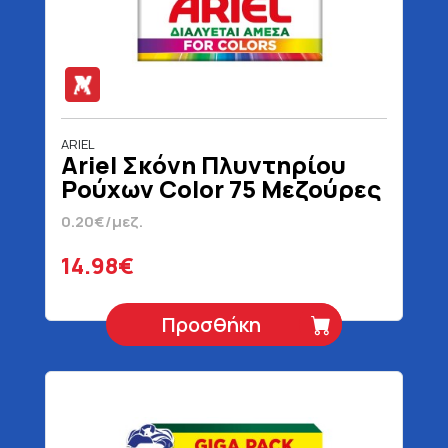
ARIEL
Ariel Σκόνη Πλυντηρίου
Ρούχων Color 75 Μεζούρες
4875 gr
0.20€/μεζ.
14.98€
Προσθήκη