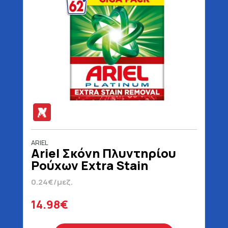
ARIEL
Ariel Σκόνη Πλυντηρίου
Ρούχων Extra Stain
Removal 62 Μεζούρες
0.24€/μεζ.
4030 gr
14.98€