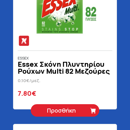
ESSEX
Essex Σκόνη Πλυντηρίου
Ρούχων Multi 82 Μεζούρες
3690 gr
0.10€/μεζ.
7.80€
Προσθήκη