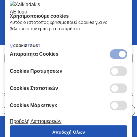
Χρησιμοποιούμε cookies
Αυτός ο ιστότοπος χρησιμοποιεί cookies για να
βελτιώσει την εμπειρία του χρήστη.
Απαραίτητα Cookies
Cookies Προτιμήσεων
ΧΑΛΚΙΑΔΑΚΗΣ Α.Ε.
ΑΡ.Γ.Ε.ΜΗ:
77088727000
© 2026
All Rights Reserved
Cookies Στατιστικών
Όροι και Προϋποθέσεις
Πολιτική Απορρήτου
Κώδικας Δεοντολογίας
Cookies Μάρκετινγκ
Επιλέξτε
41 Καταστήματα
Προβολή Λεπτομερειών
© 2026 Χαλκιαδάκης all rights reserved
Αποδοχή Όλων