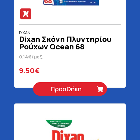
DIXAN
Dixan Σκόνη Πλυντηρίου
Ρούχων Ocean 68
Μεζούρες 3400 gr
0.14€/μεζ.
9.50€
Προσθήκη