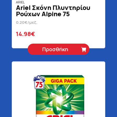
ARIEL
Ariel Σκόνη Πλυντηρίου
Ρούχων Alpine 75
Μεζούρες 4875 gr
0.20€/μεζ.
14.98€
Προσθήκη