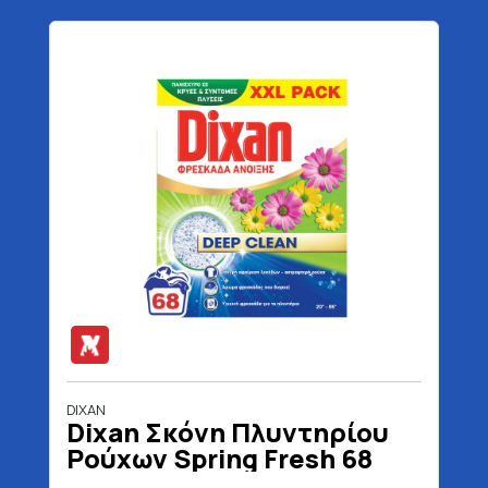
DIXAN
Dixan Σκόνη Πλυντηρίου
Ρούχων Spring Fresh 68
Μεζούρες 3400 gr