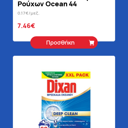
Ρούχων Ocean 44
Μεζούρες 2200 gr
0.17€/μεζ.
7.46€
Προσθήκη