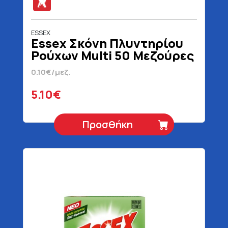
ESSEX
Essex Σκόνη Πλυντηρίου
Ρούχων Multi 50 Μεζούρες
2.4 kg
0.10€/μεζ.
5.10€
Προσθήκη