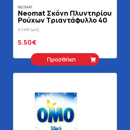
NEOMAT
Neomat Σκόνη Πλυντηρίου
Ρούχων Τριαντάφυλλο 40
Μεζούρες 2 kg
0.14€/μεζ.
5.50€
Προσθήκη