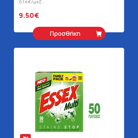
0.14€/μεζ.
9.50€
Προσθήκη