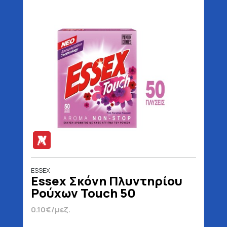
ESSEX
Essex Σκόνη Πλυντηρίου
Ρούχων Touch 50
Μεζούρες 2.4 kg
0.10€/μεζ.