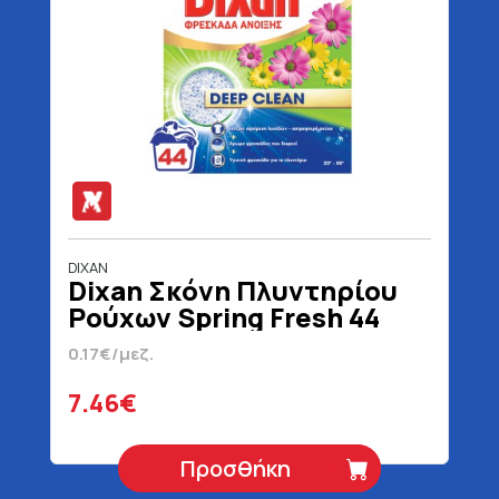
DIXAN
Dixan Σκόνη Πλυντηρίου
Ρούχων Spring Fresh 44
Μεζούρες 2200 gr
0.17€/μεζ.
7.46€
Προσθήκη