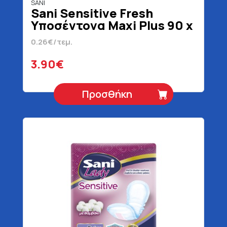
SANI
Sani Sensitive Fresh
Υποσέντονα Maxi Plus 90 x
60 15 Τεμάχια
0.26€/τεμ.
3.90€
Προσθήκη