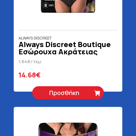
ALWAYS DISCREET
Always Discreet Boutique
Εσώρουχα Ακράτειας
Large 8 Τεμάχια
1.84€/τεμ.
14.68€
Προσθήκη