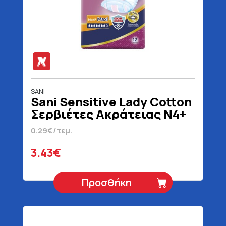
SANI
Sani Sensitive Lady Cotton
Σερβιέτες Ακράτειας N4+
Maxi 12 Τεμάχια
0.29€/τεμ.
3.43€
Προσθήκη