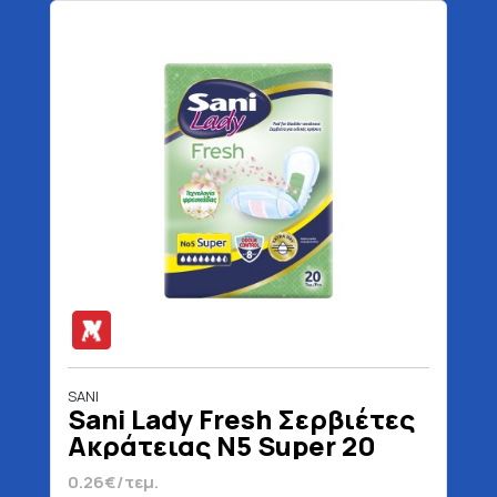
SANI
Sani Lady Fresh Σερβιέτες
Ακράτειας N5 Super 20
Τεμάχια
0.26€/τεμ.