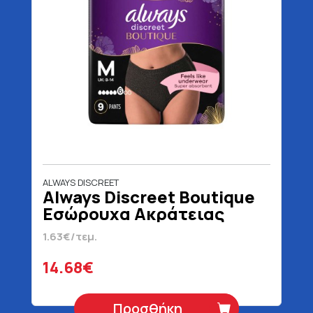
ALWAYS DISCREET
Always Discreet Boutique
Εσώρουχα Ακράτειας
Medium 9 Τεμάχια
1.63€/τεμ.
14.68€
Προσθήκη