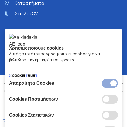
Kαταστήματα
Στείλτε CV
Χρησιμοποιούμε cookies
Αυτός ο ιστότοπος χρησιμοποιεί cookies για να
βελτιώσει την εμπειρία του χρήστη.
Απαραίτητα Cookies
Cookies Προτιμήσεων
ΧΑΛΚΙΑΔΑΚΗΣ Α.Ε.
ΑΡ.Γ.Ε.ΜΗ:
77088727000
© 2026
All Rights Reserved
Cookies Στατιστικών
Όροι και Προϋποθέσεις
Πολιτική Απορρήτου
Κώδικας Δεοντολογίας