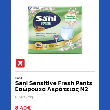
SANI
Sani Sensitive Fresh Pants
Εσώρουχα Ακράτειας N2
Medium 14 Τεμάχια
0.60€/τεμ.
8.40€