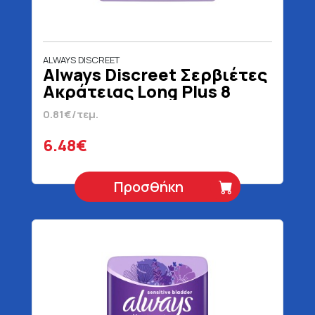
ALWAYS DISCREET
Always Discreet Σερβιέτες
Ακράτειας Long Plus 8
Τεμάχια
0.81€/τεμ.
6.48€
Προσθήκη