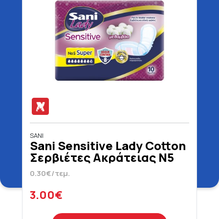
SANI
Sani Sensitive Lady Cotton
Σερβιέτες Ακράτειας N5
Super 10 Τεμάχια
0.30€/τεμ.
3.00€