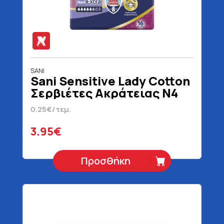
SANI
Sani Sensitive Lady Cotton
Σερβιέτες Ακράτειας N4
Extra 16 Τεμάχια
0.25€/τεμ.
3.95€
Προσθήκη