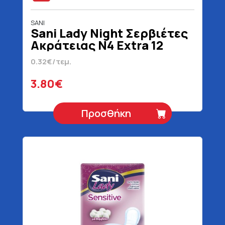
SANI
Sani Lady Night Σερβιέτες
Ακράτειας N4 Extra 12
Τεμάχια
0.32€/τεμ.
3.80€
Προσθήκη