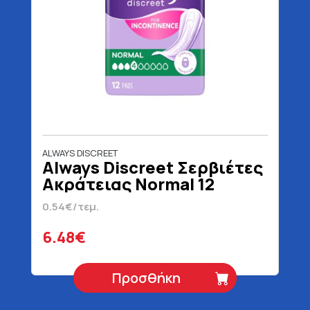
ALWAYS DISCREET
Always Discreet Σερβιέτες
Ακράτειας Normal 12
Τεμάχια
0.54€/τεμ.
6.48€
Προσθήκη