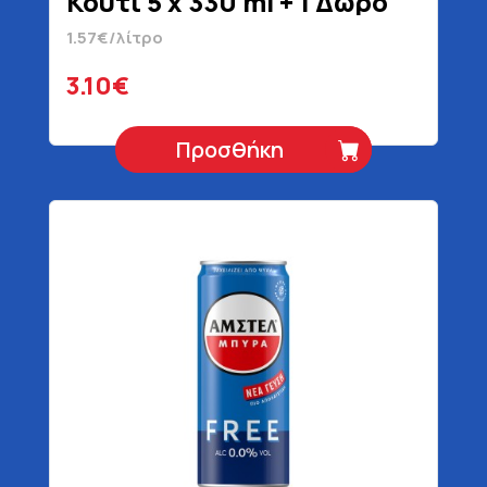
Κουτί 5 x 330 ml + 1 Δώρο
1.57€/λίτρο
3.10€
Προσθήκη