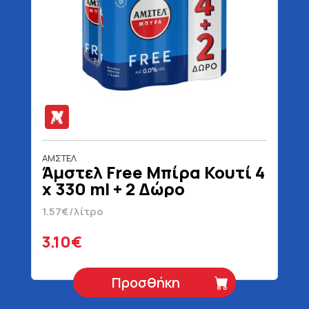
ΑΜΣΤΕΛ
Άμστελ Free Μπίρα Κουτί 4
x 330 ml + 2 Δώρο
1.57€/λίτρο
3.10€
Προσθήκη