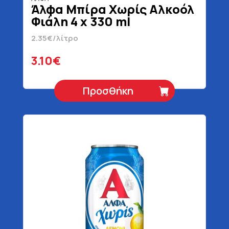
Άλφα Μπίρα Χωρίς Αλκοόλ
Φιάλη 4 x 330 ml
2.35€/λίτρο
3.10€
Προσθήκη