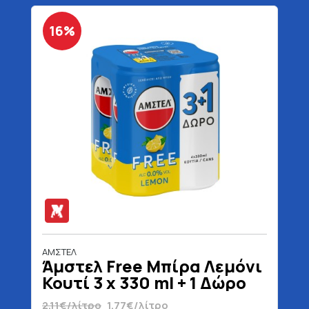
16%
ΑΜΣΤΕΛ
Άμστελ Free Μπίρα Λεμόνι
Κουτί 3 x 330 ml + 1 Δώρο
2.11€/λίτρο
1.77€/λίτρο