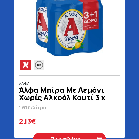
ΑΛΦΑ
Άλφα Μπίρα Με Λεμόνι
Χωρίς Αλκοόλ Κουτί 3 x
330 ml + 1 Δώρο
1.61€/λίτρο
2.13€