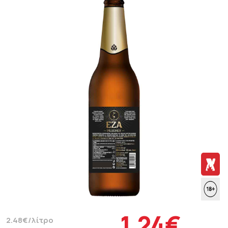
1.24€
2.48€/λίτρο