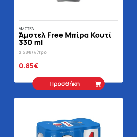
ΑΜΣΤΕΛ
Άμστελ Free Μπίρα Κουτί
330 ml
2.58€/λίτρο
0.85€
Προσθήκη