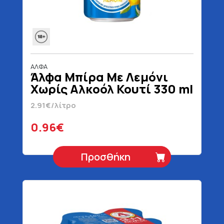
ΑΛΦΑ
Άλφα Μπίρα Με Λεμόνι
Χωρίς Αλκοόλ Κουτί 330 ml
2.91€/λίτρο
0.96€
Προσθήκη