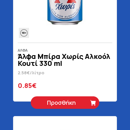
ΑΛΦΑ
Άλφα Μπίρα Χωρίς Αλκοόλ
Κουτί 330 ml
2.58€/λίτρο
0.85€
Προσθήκη