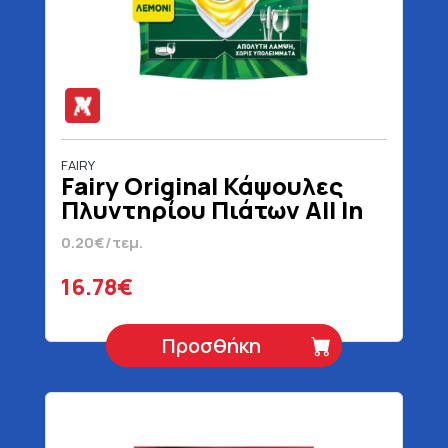
FAIRY
Fairy Original Κάψουλες
Πλυντηρίου Πιάτων All In
One Λεμόνι 84 Τεμάχια
0.20€/τεμ.
16.78€
Προσθήκη