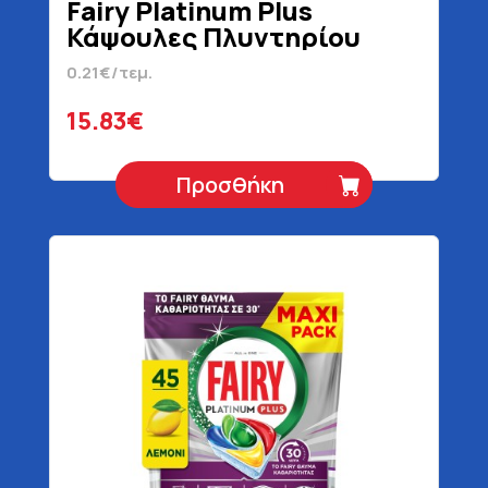
Fairy Platinum Plus
Κάψουλες Πλυντηρίου
Πιάτων Λεμόνι 74 Τεμάχια
0.21€/τεμ.
15.83€
Προσθήκη