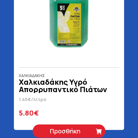
ΧΑΛΚΙΑΔΑΚΗΣ
Χαλκιαδάκης Υγρό
Απορρυπαντικό Πιάτων
Λεμόνι 4 lt
1.45€/λίτρο
5.80€
Προσθήκη