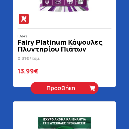
FAIRY
Fairy Platinum Κάψουλες
Πλυντηρίου Πιάτων
Miracle 45 Τεμάχια
0.31€/τεμ.
13.99€
Προσθήκη