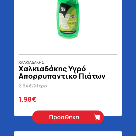
ΧΑΛΚΙΑΔΑΚΗΣ
Χαλκιαδάκης Υγρό
Απορρυπαντικό Πιάτων
Πράσινο Μήλο 750 ml
2.64€/λίτρο
1.98€
Προσθήκη