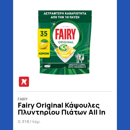
FAIRY
Fairy Original Κάψουλες
Πλυντηρίου Πιάτων All In
One Λεμόνι 35 Τεμάχια
0.31€/τεμ.