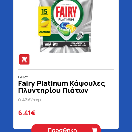
FAIRY
Fairy Platinum Κάψουλες
Πλυντηρίου Πιάτων
Λεμόνι 15 Τεμάχια
0.43€/τεμ.
6.41€
Προσθήκη