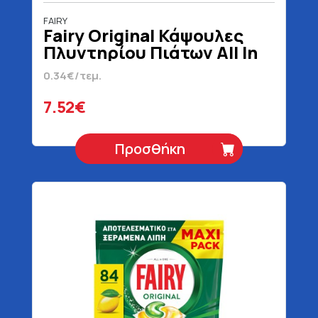
FAIRY
Fairy Original Κάψουλες
Πλυντηρίου Πιάτων All In
One Λεμόνι 22 Τεμάχια
0.34€/τεμ.
7.52€
Προσθήκη