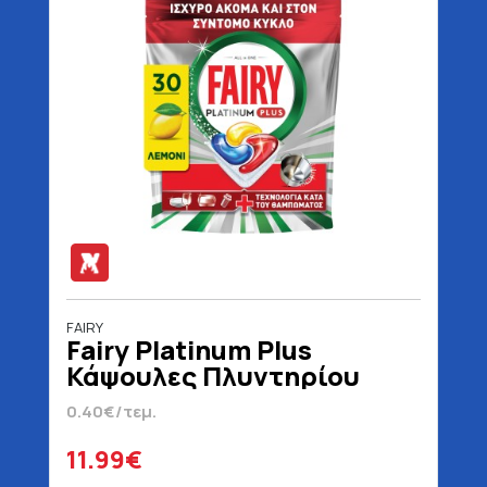
FAIRY
Fairy Platinum Plus
Κάψουλες Πλυντηρίου
Πιάτων Anti Dull Λεμόνι 30
0.40€/τεμ.
Τεμάχια
11.99€