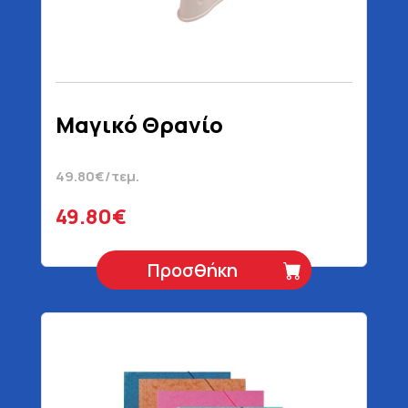
Μαγικό Θρανίο
49.80€/τεμ.
49.80€
Προσθήκη