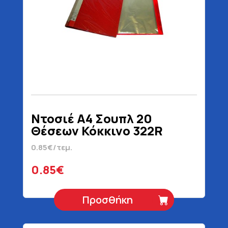
Ντοσιέ Α4 Σουπλ 20
Θέσεων Κόκκινο 322R
0.85€/τεμ.
0.85€
Προσθήκη