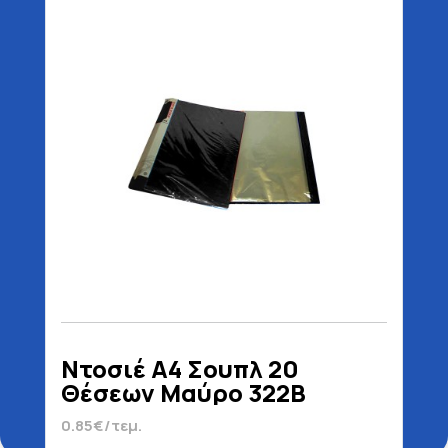
Ντοσιέ Α4 Σουπλ 20
Θέσεων Μαύρο 322B
0.85€/τεμ.