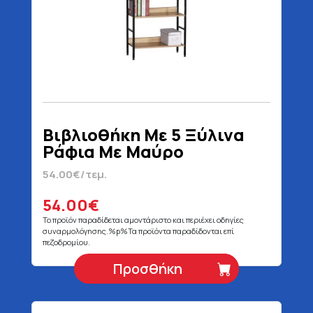
Βιβλιοθήκη Με 5 Ξύλινα
Ράφια Με Μαύρο
Μεταλλικό Σκελετό 60 x 28
54.00€/τεμ.
x 160 cm
54.00€
Το προϊόν παραδίδεται αμοντάριστο και περιέχει οδηγίες
συναρμολόγησης.%p%Τα προϊόντα παραδίδονται επί
πεζοδρομίου.
Προσθήκη