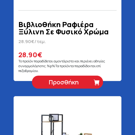
Βιβλιοθήκη Ραφιέρα
Ξύλινη Σε Φυσικό Χρώμα
Με 3 Ράφια 40 x 24 x 120
28.90€/τεμ.
cm
28.90€
Το προϊόν παραδίδεται αμοντάριστο και περιέχει οδηγίες
συναρμολόγησης.%p%Τα προϊόντα παραδίδονται επί
πεζοδρομίου.
Προσθήκη