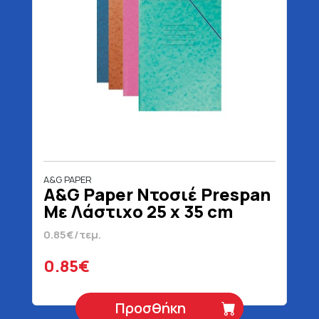
A&G PAPER
A&G Paper Ντοσιέ Prespan
Με Λάστιχο 25 x 35 cm
0.85€/τεμ.
0.85€
Προσθήκη