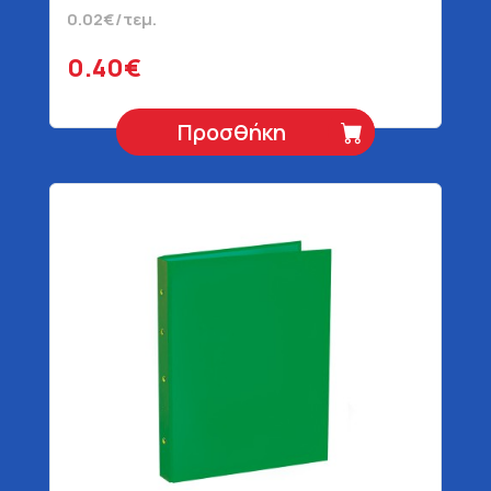
0.02€/τεμ.
0.40€
Προσθήκη