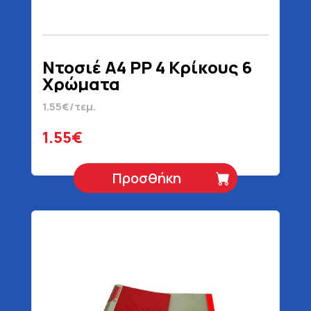
Ντοσιέ Α4 PP 4 Κρίκους 6
Χρώματα
1.55€/τεμ.
1.55€
Προσθήκη