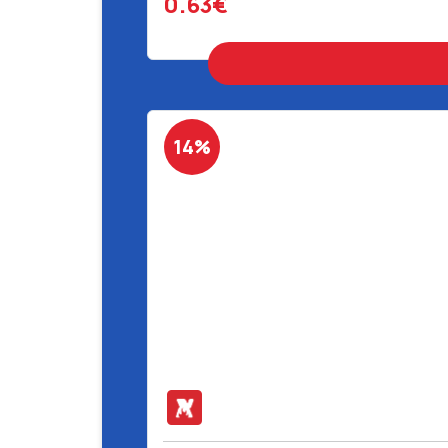
0.63€
14%