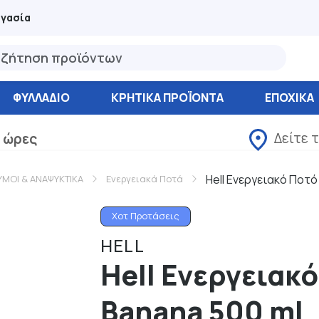
ργασία
ΦΥΛΛΆΔΙΟ
ΚΡΗΤΙΚΑ ΠΡΟΪΟΝΤΑ
ΕΠΟΧΙΚΑ
Δείτε 
 ώρες
Hell Ενεργειακό Ποτό
ΥΜΟΙ & ΑΝΑΨΥΚΤΙΚΑ
Ενεργειακά Ποτά
Χοτ Προτάσεις
HELL
Hell Ενεργειακ
Banana 500 ml