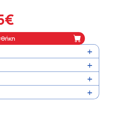
5€
σθήκη