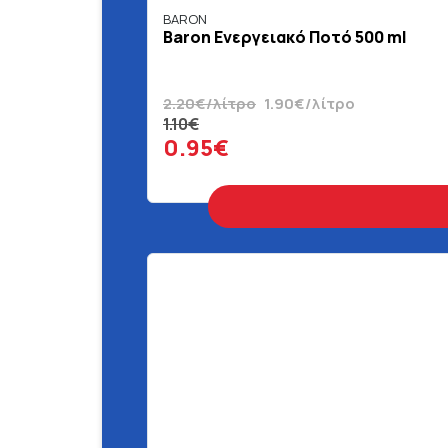
BARON
Baron Ενεργειακό Ποτό 500 ml
2.20€/λίτρο
1.90€/λίτρο
1.10€
0.95€