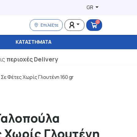
GR
0
Επιλέξτε
ΚΑΤΑΣΤΉΜΑΤΑ
τις
περιοχές Delivery
 Σε Φέτες Χωρίς Γλουτένη 160 gr
 Γαλοπούλα
ς Χωρίς Γλουτένη