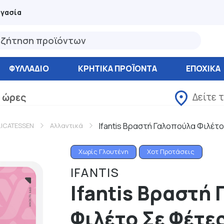
ργασία
ΦΥΛΛΆΔΙΟ
ΚΡΗΤΙΚΑ ΠΡΟΪΟΝΤΑ
ΕΠΟΧΙΚΑ
Δείτε 
 ώρες
Ifantis Βραστή Γαλοπούλα Φιλέτο
LICATESSEN
Αλλαντικά
Χωρίς Γλουτένη
Χοτ Προτάσεις
IFANTIS
Ifantis Βραστή
Φιλέτο Σε Φέτε