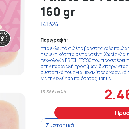
160 gr
141324
Περιγραφή:
Από εκλεκτό φιλέτο βραστής γαλοπούλας.
περιεκτικότητα σε πρωτεΐνη. Χωρίς γλου
τεχνολογία FRESHPRESS που προσφέρει τ
στην παραγωγή τροφίμων, διατηρώντας α
συστατικά τους για μεγαλύτερο χρονικό 
Με την εγγύηση ποιότητας Ifantis.
2.4
15.38€/κιλό
Προ
Συστατικά