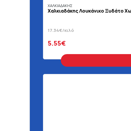
ΧΑΛΚΙΑΔΑΚΗΣ
Χαλκιαδάκης Λουκάνικο Ξυδάτο Χω
17.34€/κιλό
5.55€