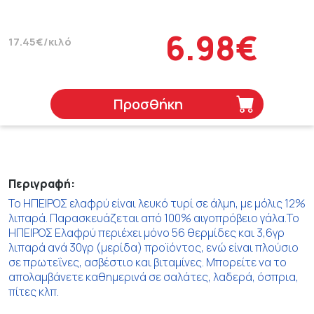
6.98€
17.45€/κιλό
Προσθήκη
Περιγραφή:
Το ΗΠΕΙΡΟΣ ελαφρύ είναι λευκό τυρί σε άλμη, με μόλις 12%
λιπαρά. Παρασκευάζεται από 100% αιγοπρόβειο γάλα.Το
ΗΠΕΙΡΟΣ Ελαφρύ περιέχει μόνο 56 θερμίδες και 3,6γρ
λιπαρά ανά 30γρ (μερίδα) προϊόντος, ενώ είναι πλούσιο
σε πρωτεΐνες, ασβέστιο και βιταμίνες. Μπορείτε να το
απολαμβάνετε καθημερινά σε σαλάτες, λαδερά, όσπρια,
πίτες κλπ.