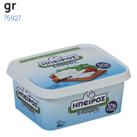
gr
75927