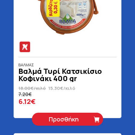
ΒΑΛΜΑΣ
Βαλμά Τυρί Κατσικίσιο
Κοφινάκι 400 gr
18.00€/κιλό
15.30€/κιλό
7.20€
6.12€
Προσθήκη