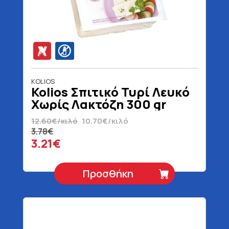
KOLIOS
Kolios Σπιτικό Τυρί Λευκό
Χωρίς Λακτόζη 300 gr
12.60€/κιλό
10.70€/κιλό
3.78€
3.21€
Προσθήκη