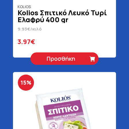
KOLIOS
Kolios Σπιτικό Λευκό Τυρί
Ελαφρύ 400 gr
9.93€/κιλό
3.97€
Προσθήκη
15%