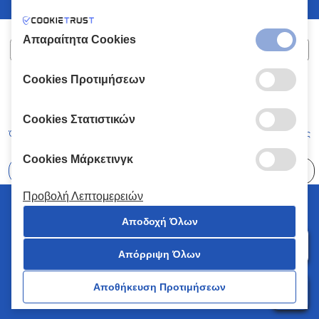
Απαραίτητα Cookies
Cookies Προτιμήσεων
ΧΑΛΚΙΑΔΑΚΗΣ Α.Ε.
ΑΡ.Γ.Ε.ΜΗ:
77088727000
© 2026
All Rights Reserved
Cookies Στατιστικών
Όροι και Προϋποθέσεις
Πολιτική Απορρήτου
Κώδικας Δεοντολογίας
Cookies Μάρκετινγκ
Επιλέξτε
41 Καταστήματα
Προβολή Λεπτομερειών
© 2026 Χαλκιαδάκης all rights reserved
Αποδοχή Όλων
Απόρριψη Όλων
0
Αποθήκευση Προτιμήσεων