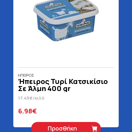
ΗΠΕΙΡΟΣ
Ήπειρος Τυρί Κατσικίσιο
Σε Άλμη 400 gr
17.45€/κιλό
6.98€
Προσθήκη