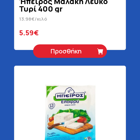
Ήπειρος Μαλακή Λευκό
Τυρί 400 gr
13.98€/κιλό
5.59€
Προσθήκη