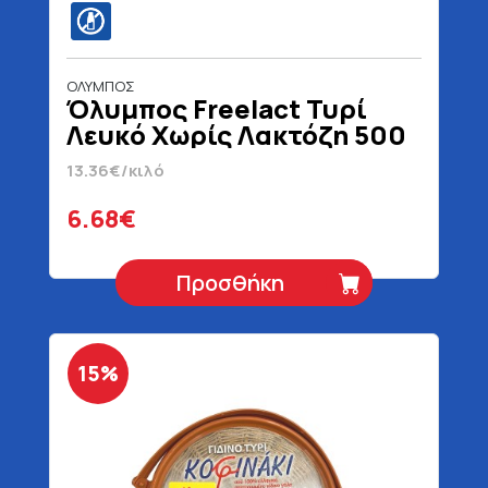
ΟΛΥΜΠΟΣ
Όλυμπος Freelact Τυρί
Λευκό Χωρίς Λακτόζη 500
gr
13.36€/κιλό
6.68€
Προσθήκη
15%