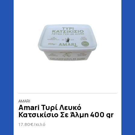
AMARI
Amari Τυρί Λευκό
Κατσικίσιο Σε Άλμη 400 gr
17.80€/κιλό