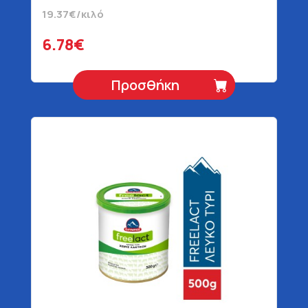
19.37€/κιλό
6.78€
Προσθήκη