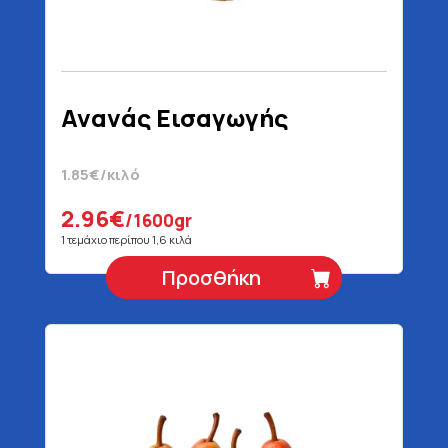
Ανανάς Εισαγωγής
1.85€/κιλό
2.96€
/1600gr
1 τεμάχιο περίπου 1,6 κιλά
Προσθήκη