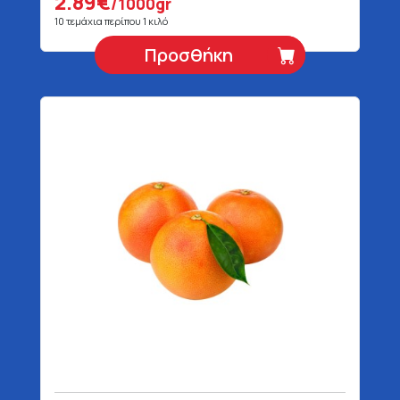
2.89€
/1000gr
10 τεμάχια περίπου 1 κιλό
Προσθήκη