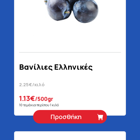
Βανίλιες Ελληνικές
2.25€/κιλό
1.13€
/500gr
10 τεμάχια περίπου 1 κιλό
Προσθήκη