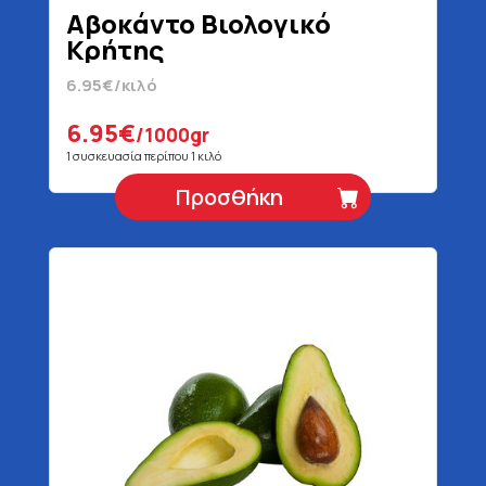
Αβοκάντο Βιολογικό
Κρήτης
6.95€/κιλό
6.95€
/1000gr
1 συσκευασία περίπου 1 κιλό
Προσθήκη