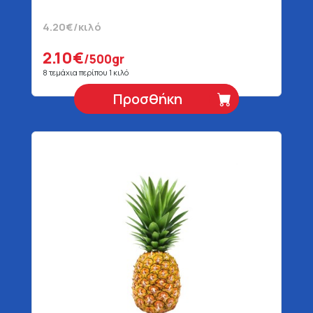
4.20€/κιλό
2.10€
/500gr
8 τεμάχια περίπου 1 κιλό
Προσθήκη