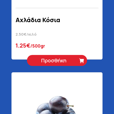
Αχλάδια Κόσια
2.50€/κιλό
1.25€
/500gr
Προσθήκη