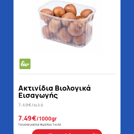
Ακτινίδια Βιολογικά
Εισαγωγής
7.49€/κιλό
7.49€
/1000gr
1 συσκευασία περίπου 1 κιλό