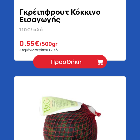
Γκρέιπφρουτ Κόκκινο
Εισαγωγής
1.10€/κιλό
0.55€
/500gr
3 τεμάχια περίπου 1 κιλό
Προσθήκη