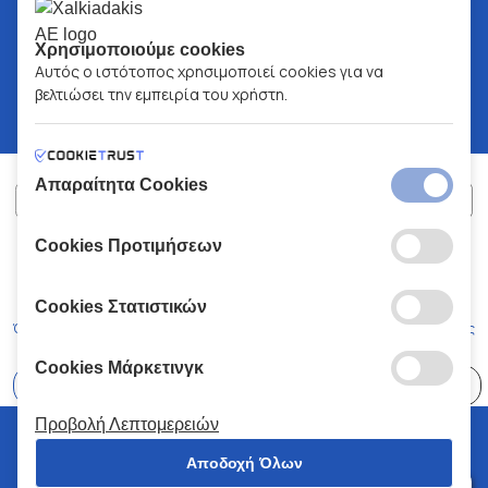
Χρησιμοποιούμε cookies
Αυτός ο ιστότοπος χρησιμοποιεί cookies για να
βελτιώσει την εμπειρία του χρήστη.
Απαραίτητα Cookies
Cookies Προτιμήσεων
ΧΑΛΚΙΑΔΑΚΗΣ Α.Ε.
ΑΡ.Γ.Ε.ΜΗ:
77088727000
© 2026
All Rights Reserved
Cookies Στατιστικών
Όροι και Προϋποθέσεις
Πολιτική Απορρήτου
Κώδικας Δεοντολογίας
Cookies Μάρκετινγκ
Επιλέξτε
41 Καταστήματα
Προβολή Λεπτομερειών
© 2026 Χαλκιαδάκης all rights reserved
Αποδοχή Όλων