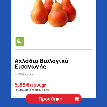
Αχλάδια Βιολογικά
Εισαγωγής
5.89€/κιλό
5.89€
/1000gr
1 συσκευασία περίπου 1 κιλό
Προσθήκη