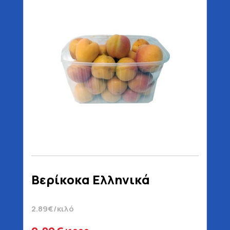
Βερίκοκα Ελληνικά
2.89€/κιλό