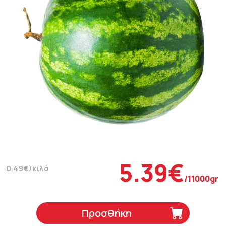
5.39€
0.49€/κιλό
/11000gr
Προσθήκη