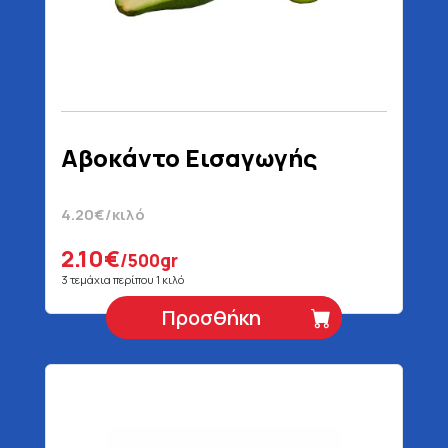
Αβοκάντο Εισαγωγής
4.20€/κιλό
2.10€
/500gr
3 τεμάχια περίπου 1 κιλό
Προσθήκη