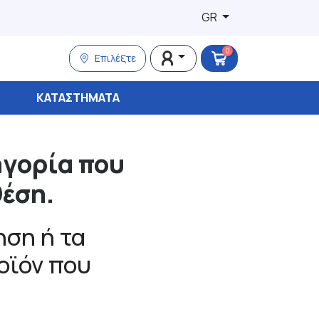
GR
0
Επιλέξτε
ΚΑΤΑΣΤΉΜΑΤΑ
ηγορία που
θέση.
ση ή τα
ροϊόν που