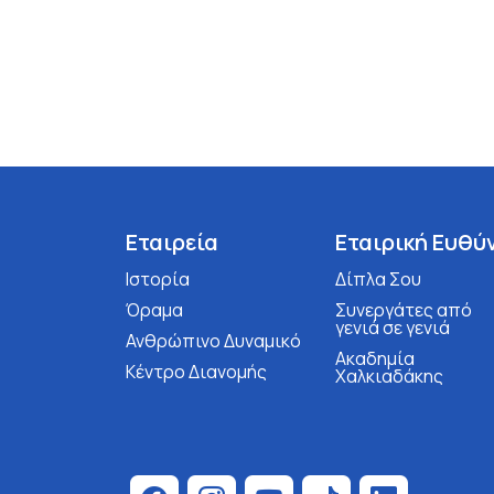
Εταιρεία
Εταιρική Ευθύ
Ιστορία
Δίπλα Σου
Όραμα
Συνεργάτες από
γενιά σε γενιά
Ανθρώπινο Δυναμικό
Ακαδημία
Κέντρο Διανομής
Χαλκιαδάκης