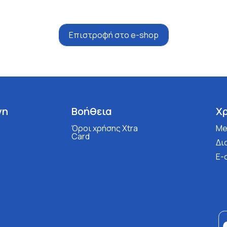
Επιστροφή στο e-shop
νη
Βοήθεια
Χ
Όροι χρήσης Xtra
Med
Card
Δι
E-