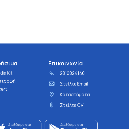
ρήσιμα
Επικοινωνία
ia Kit
2810824140
ατροφή
Στείλτε Email
cert
Kαταστήματα
Στείλτε CV