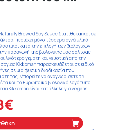
 Naturally Brewed Soy Sauce διατίθεται και σε
άλτσα, περιέχει μόνο τέσσερα αγνά υλικά:
χολαστικοί κατά την επιλογή των βιολογικών
την παραγωγή της βιολογικής μας σάλτσας
ίναι λιγότερο γεμάτη και γευστική από την
 σόγιας Kikkoman παρασκευάζεται σε ειδικό
ήνες σε μια φυσική διαδικασία που
ότητας. Μπορείτε να αναγνωρίσετε τη
κέτα και το Ευρωπαϊκό βιολογικό λογότυπο
τσα Kikkoman είναι κατάλληλη για vegans.
8€
σθήκη