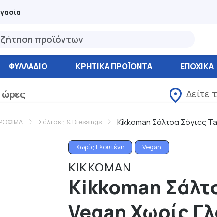
ργασία
ΦΥΛΛΆΔΙΟ
ΚΡΗΤΙΚΑ ΠΡΟΪΟΝΤΑ
ΕΠΟΧΙΚΑ
Δείτε 
 ώρες
Kikkoman Σάλτσα Σόγιας Ta
ΡΟΦΙΜΑ
Σάλτσες & Dressings
Χωρίς Γλουτένη
Vegan
KIKKOMAN
Kikkoman Σάλτσ
Vegan Χωρίς Γλ