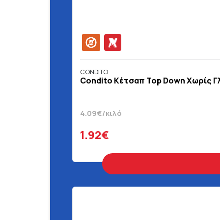
CONDITO
Condito Κέτσαπ Top Down Χωρίς Γλ
4.09€/κιλό
1.92€