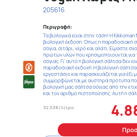
205616
Περιγραφή:
Τα βιολογικά είναι στην τάση! Η Kikkoman
βιολογική έκδοση. Όπως η παραδοσιακή σ
σόγια, σιτάρι, νερό και αλάτι. Είμαστε σ
πρώτων υλών που χρησιμοποιούνται για 
σόγιας. Γι' αυτό η βιολογική σάλτσα δεν ε
παραδοσιακή εκδοχή. Η βιολογική σάλτσα
εργοστάσιο και παρασκευάζεται για έξι μ
συμμορφώνεται με αυστηρά πρότυπα ποι
βιολογική μας σάλτσα σόγιας από την ετι
και τον αριθμό πιστοποίησης. Αυτή η σάλ
4.8
32.53€/λίτρο
Προ