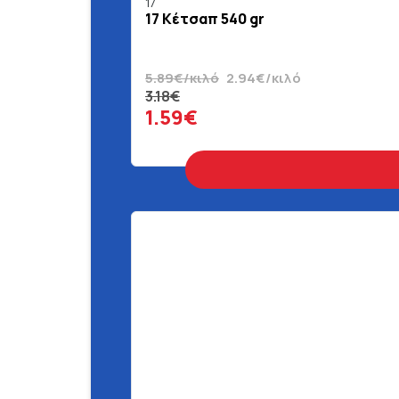
17
17 Κέτσαπ 540 gr
5.89€/κιλό
2.94€/κιλό
3.18€
1.59€