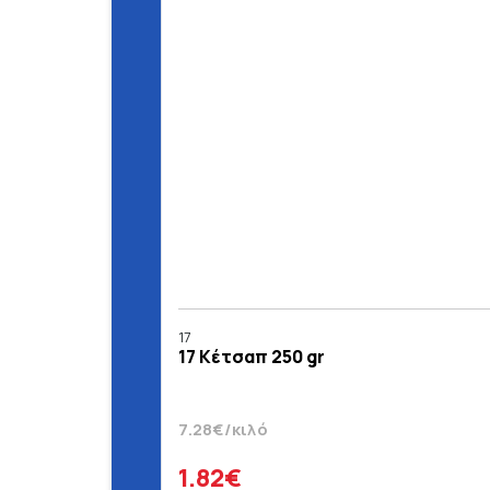
17
17 Κέτσαπ 250 gr
7.28€/κιλό
1.82€